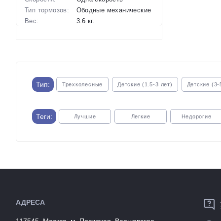
Тип тормозов:
Ободные механические
Вес:
3.6 кг.
Диаметр
12 дюймов
колес:
Артикул:
1117951
Тип:
Трехколесные
Детские (1.5-3 лет)
Детские (3-
Теги:
Лучшие
Легкие
Недорогие
С широкими колесами
Спортивные
С ручным тормо
АДРЕСА