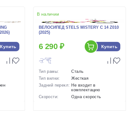
В наличии
ING
ВЕЛОСИПЕД STELS MISTERY C 14 Z010
2026)
(2025)
6 290 ₽
Купить
Купить
Тип рамы:
Сталь
Тип вилки:
Жесткая
рен
Задний перекл:
Не входит в
комплектацию
ь
Скорости:
Одна скорость
Тип тормозов:
Ножные педальные
Вес:
9.7 кг.
ичневый
Диаметр
14 дюймов
колес:
Цвет-размер в
Розовый
наличии: