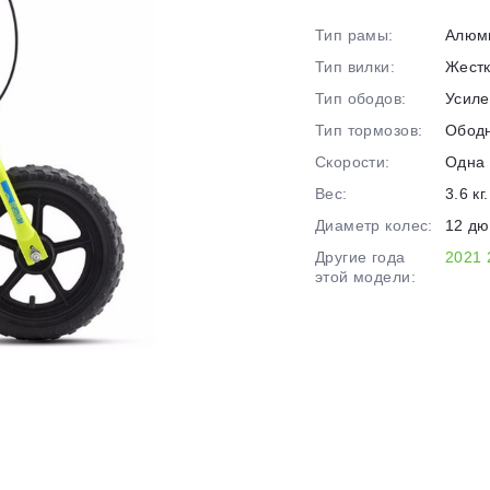
на части
без переплат
Тип рамы:
Алюм
Тип вилки:
Жест
График платежей
Тип ободов:
Усил
Тип тормозов:
Обод
Скорости:
Одна 
Сегодня
25
%
Вес:
3.6 кг.
Диаметр колес:
12 д
Другие года
2021
этой модели:
Добавляйте товары
в корзину
Оплачивайте сегодня только
25
% картой любого банка