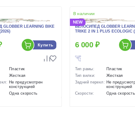
В наличии
NEW
 GLOBBER LEARNING BIKE
ВЕЛОСИПЕД GLOBBER LEARN
2026)
TRIKE 2 IN 1 PLUS ECOLOGIC (
₽
6 000 ₽
Купить
Пластик
Тип рамы:
Пластик
Жесткая
Тип вилки:
Жесткая
екл:
Не предусмотрен
Задний перекл:
Не предусмот
конструкцией
конструкцией
Одна скорость
Скорости:
Одна скорост
ов:
Отсутствуют
Тип тормозов:
Отсутствуют
2.15 кг.
Вес:
2.4 кг.
р в
Зеленый, Коричневый,
Цвет-размер в
Зеленый, Кор
Фиолетовый
наличии:
1130150
Артикул:
1130152