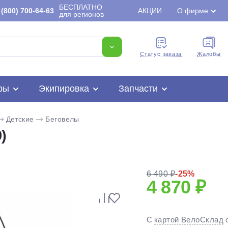
БЕСПЛАТНО
(800) 700-64-63
АКЦИИ
О фирме
для регионов
Cтатус заказа
Жалобы
ры
Экипировка
Запчасти
Детские
Беговелы
)
6 490 ₽
-25%
4 870 ₽
Для клиентов всех банков
Разбейте
оплату
С
картой ВелоСклад