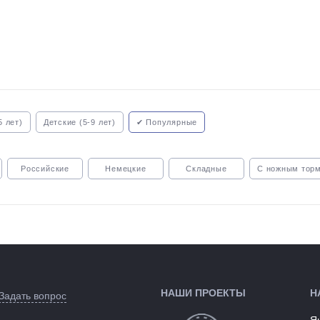
5 лет)
Детские (5-9 лет)
✔ Популярные
Российские
Немецкие
Складные
С ножным тор
зом
С карбоновой рамой
НАШИ ПРОЕКТЫ
Н
Задать вопрос