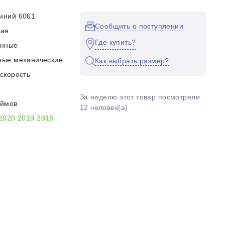
иний 6061
Сообщить о поступлении
кая
Где купить?
енные
ные механические
Как выбрать размер?
скорость
За неделю этот товар посмотрели
юймов
12 человек(а)
2020
2019
2018