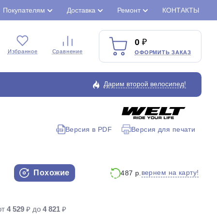
Покупателям
Доставка
Ремонт
КОНТАКТЫ
0
Избранное
Сравнение
ОФОРМИТЬ ЗАКАЗ
Дарим второй велосипед!
Версия в PDF
Версия для печати
Закрыть
Похожие
вернем на карту!
487 р.
от
4 529
₽ до
4 821
₽