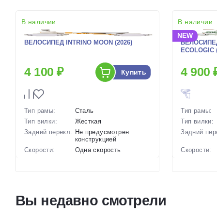
В наличии
В наличии
NEW
ВЕЛОСИПЕД INTRINO MOON (2026)
ВЕЛОСИПЕД
ECOLOGIC (
4 100 ₽
4 900 
Купить
Тип рамы:
Сталь
Тип рамы:
Тип вилки:
Жесткая
Тип вилки:
Задний перекл:
Не предусмотрен
Задний пер
конструкцией
Скорости:
Одна скорость
Скорости:
Вес:
1.8 кг.
Тип тормоз
Цвет-размер в
Фиолетовый,
Вес:
наличии:
Оранжевый
Цвет-разме
Артикул:
1130100
наличии:
Вы недавно смотрели
Артикул: