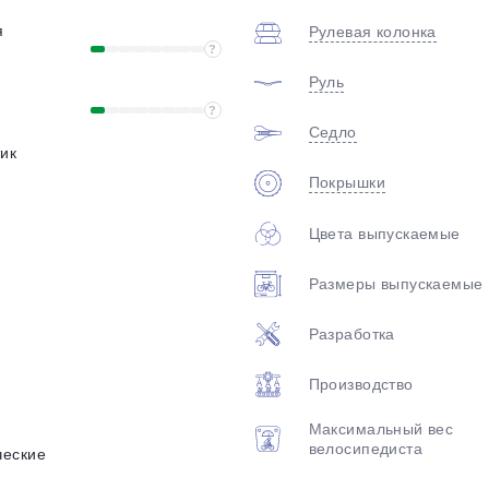
plait.ru
я
Рулевая колонка
?
Руль
?
Седло
ик
Покрышки
Цвета выпускаемые
раз в 2 недели
Размеры выпускаемые
Разработка
Производство
Максимальный вес
велосипедиста
ческие