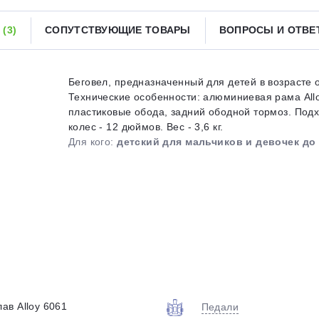
Получайте товар
выбранный способом
Ы
(3)
СОПУТСТВУЮЩИЕ ТОВАРЫ
ВОПРОСЫ И ОТВ
Оставшиеся
75
% будут
списываться
Беговел, предназначенный для детей в возрасте о
с вашей карты
по
25
%
каждые 2 недели
Технические особенности: алюминиевая рама Alloy
пластиковые обода, задний ободной тормоз. Подх
колес - 12 дюймов. Вес - 3,6 кг.
Для кого:
детский для мальчиков и девочек до 
Подробнее
об оплате Плайтом
25
раз в 2
Остались вопросы?
недели
8 800 302-02-51
ав Alloy 6061
Педали