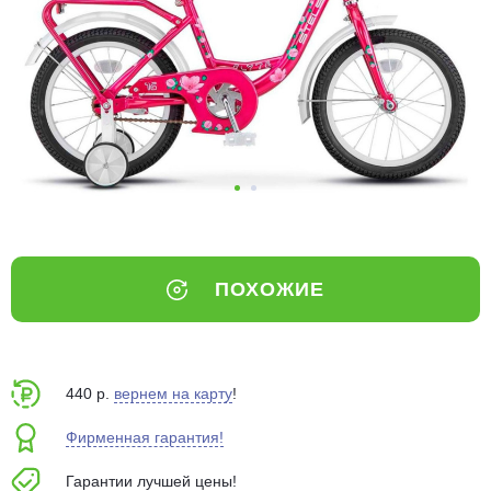
Добавляйте товары
в корзину
Оплачивайте сегодня только
25
% картой любого банка
Получайте товар
выбранный способом
ПОХОЖИЕ
Оставшиеся
75
% будут
списываться
с вашей карты
по
25
%
каждые 2 недели
440 р.
вернем на карту
!
Фирменная гарантия!
Гарантии лучшей цены!
Подробнее