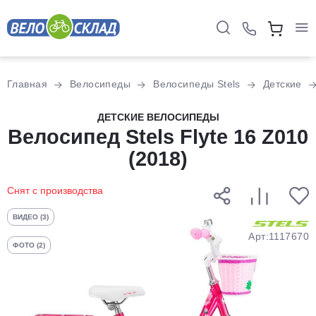
Для клиентов всех банков
Главная
Велосипеды
Велосипеды Stels
Детские
Разбейте
ДЕТСКИЕ ВЕЛОСИПЕДЫ
Велосипед Stels Flyte 16 Z010
оплату
на части
(2018)
без переплат
Снят с производства
График платежей
ВИДЕО (3)
Арт:1117670
ФОТО (2)
Сегодня
25
%