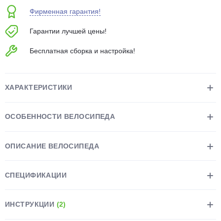
об оплате Плайтом
Фирменная гарантия!
Гарантии лучшей цены!
Бесплатная сборка и настройка!
Остались вопросы?
25
8 800 302-02-51
plait.ru
раз в 2
ХАРАКТЕРИСТИКИ
недели
ОСОБЕННОСТИ ВЕЛОСИПЕДА
ОПИСАНИЕ ВЕЛОСИПЕДА
СПЕЦИФИКАЦИИ
ИНСТРУКЦИИ
(2)