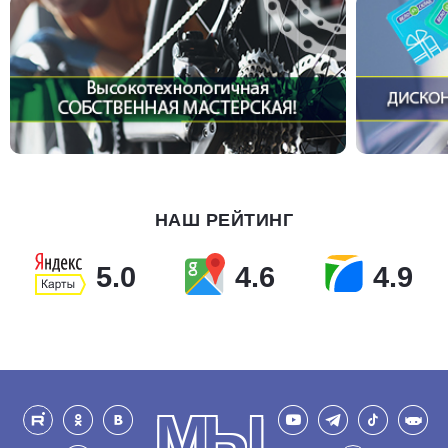
НАШ РЕЙТИНГ
5.0
4.6
4.9
МЫ