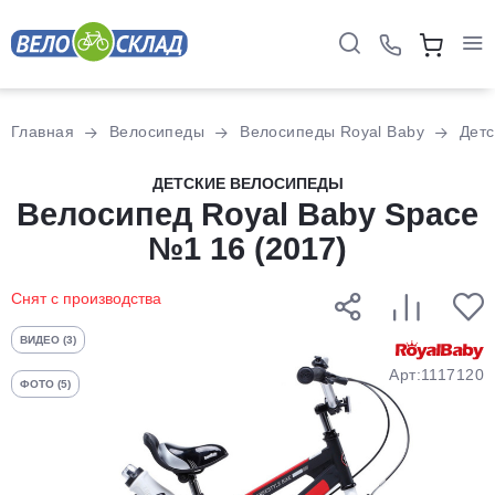
Для клиентов всех банков
Главная
Велосипеды
Велосипеды Royal Baby
Детс
Разбейте
ДЕТСКИЕ ВЕЛОСИПЕДЫ
Велосипед Royal Baby Space
оплату
на части
№1 16 (2017)
без переплат
Снят с производства
График платежей
ВИДЕО (3)
Арт:1117120
ФОТО (5)
Сегодня
25
%