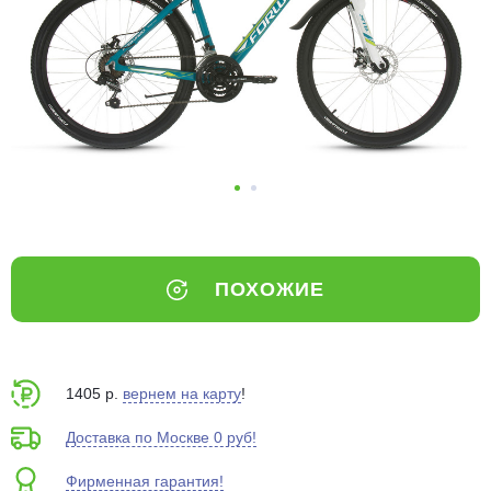
Добавляйте товары
в корзину
Оплачивайте сегодня только
25
% картой любого банка
Получайте товар
выбранный способом
ПОХОЖИЕ
Оставшиеся
75
% будут
списываться
с вашей карты
по
25
%
каждые 2 недели
1405 р.
вернем на карту
!
Доставка по Москве 0 руб!
Фирменная гарантия!
Подробнее