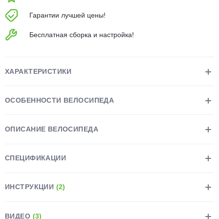
об оплате Плайтом
Гарантии лучшей цены!
Бесплатная сборка и настройка!
Остались вопросы?
25
8 800 302-02-51
ХАРАКТЕРИСТИКИ
plait.ru
раз в 2
недели
ОСОБЕННОСТИ ВЕЛОСИПЕДА
ОПИСАНИЕ ВЕЛОСИПЕДА
СПЕЦИФИКАЦИИ
ИНСТРУКЦИИ
(2)
ВИДЕО
(3)