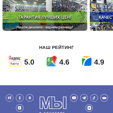
НАШ РЕЙТИНГ
5.0
4.6
4.9
МЫ