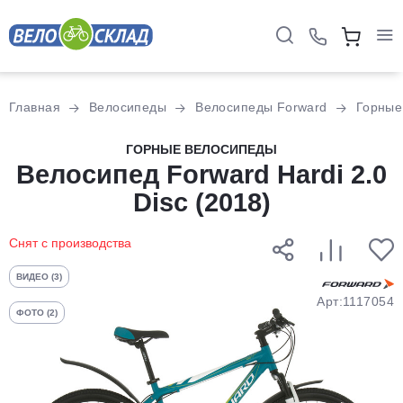
Для клиентов всех банков
Главная
Велосипеды
Велосипеды Forward
Горные
Разбейте
ГОРНЫЕ ВЕЛОСИПЕДЫ
оплату
Велосипед Forward Hardi 2.0
на части
Disc (2018)
без переплат
Снят с производства
График платежей
ВИДЕО (3)
Арт:1117054
ФОТО (2)
Сегодня
25
%