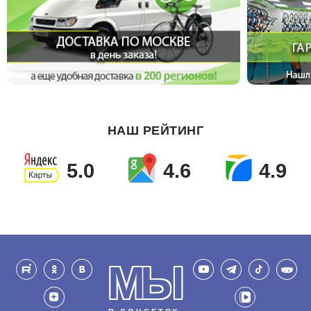
НАШ РЕЙТИНГ
5.0
4.6
4.9
МЫ