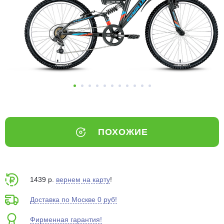
Добавляйте товары
в корзину
Оплачивайте сегодня только
25
% картой любого банка
Получайте товар
выбранный способом
ПОХОЖИЕ
Оставшиеся
75
% будут
списываться
с вашей карты
по
25
%
каждые 2 недели
1439 р.
вернем на карту
!
Доставка по Москве 0 руб!
Фирменная гарантия!
Подробнее