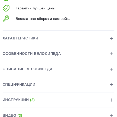
об оплате Плайтом
Гарантии лучшей цены!
Бесплатная сборка и настройка!
Остались вопросы?
25
8 800 302-02-51
ХАРАКТЕРИСТИКИ
plait.ru
раз в 2
недели
ОСОБЕННОСТИ ВЕЛОСИПЕДА
ОПИСАНИЕ ВЕЛОСИПЕДА
СПЕЦИФИКАЦИИ
ИНСТРУКЦИИ
(2)
ВИДЕО
(3)