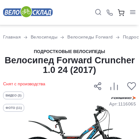
Для клиентов всех банков
Главная
Велосипеды
Велосипеды Forward
Подрос
Разбейте
ПОДРОСТКОВЫЕ ВЕЛОСИПЕДЫ
Велосипед Forward Cruncher
оплату
на части
1.0 24 (2017)
без переплат
Снят с производства
График платежей
ВИДЕО (3)
Арт:1116065
ФОТО (11)
Сегодня
25
%