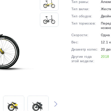
Тип рамы:
Алюм
на части
без переплат
Тип вилки:
Жест
Тип ободов:
Двой
Тип тормозов:
Перед
График платежей
ножн
Скорости:
Одна 
Сегодня
Вес:
12.1 к
25
%
Диаметр колес:
20 д
Другие года
2018
этой модели:
Добавляйте товары
в корзину
Оплачивайте сегодня только
25
% картой любого банка