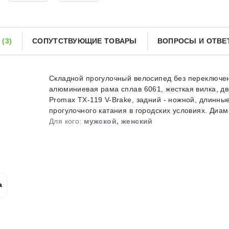
Получайте товар
выбранный способом
Ы
(3)
СОПУТСТВУЮЩИЕ ТОВАРЫ
ВОПРОСЫ И ОТВ
Оставшиеся
75
% будут
списываться
с вашей карты
по
25
%
каждые 2 недели
Складной прогулочный велосипед без переключен
алюминиевая рама сплав 6061, жесткая вилка, д
Promax TX-119 V-Brake, задний - ножной, длинные
прогулочного катания в городских условиях. Диаме
Для кого:
мужской, женский
Подробнее
об оплате Плайтом
25
а
раз в 2
Остались вопросы?
недели
8 800 302-02-51