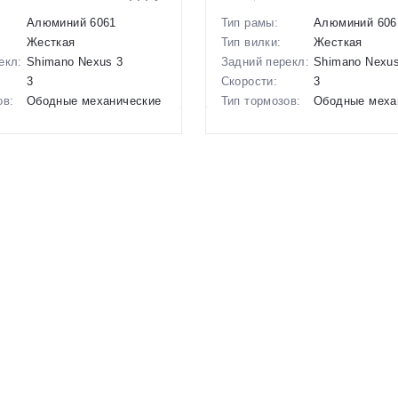
Алюминий 6061
Тип рамы:
Алюминий 606
Жесткая
Тип вилки:
Жесткая
екл:
Shimano Nexus 3
Задний перекл:
Shimano Nexus
3
Скорости:
3
ов:
Ободные механические
Тип тормозов:
Ободные меха
12.5 кг.
Вес:
12.5 кг.
20 дюймов
Диаметр
20 дюймов
колес:
р в
Зеленый
Цвет-размер в
Белый, Желты
наличии:
1129979
Артикул:
1129980