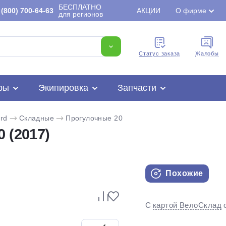
БЕСПЛАТНО
(800) 700-64-63
АКЦИИ
О фирме
для регионов
Cтатус заказа
Жалобы
ры
Экипировка
Запчасти
rd
Складные
Прогулочные 20
 (2017)
Похожие
Для клиентов всех банков
С
картой ВелоСклад
Разбейте
оплату