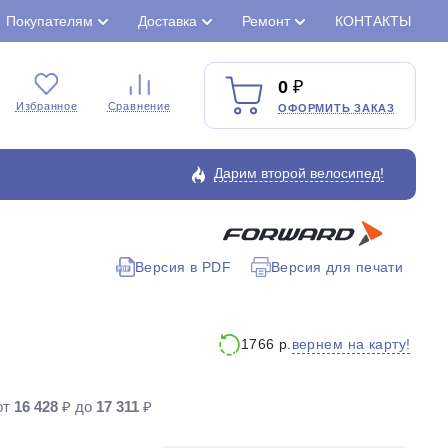
Покупателям
Доставка
Ремонт
КОНТАКТЫ
0
Избранное
Сравнение
ОФОРМИТЬ ЗАКАЗ
Дарим второй велосипед!
Версия в PDF
Версия для печати
Закрыть
вернем на карту!
1766 р.
от
16 428
₽ до
17 311
₽