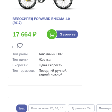
ВЕЛОСИПЕД FORWARD ENIGMA 1.0
(2017)
17 664 ₽
Звоните
Тип рамы:
Алюминий 6061
Тип вилки:
Жесткая
Скорости:
Одна скорость
Тип тормозов:
Передний ручной,
задний ножной
Вес:
12.1 кг.
Диаметр
20 дюймов
колес:
Артикул:
1115423
Тип:
Компактные 12, 16, 18
Дорожные 24
Полнора