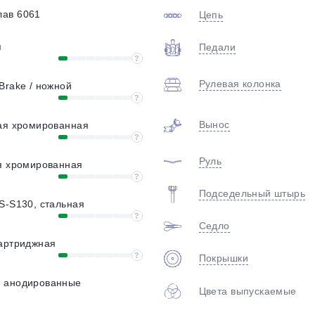
plait.ru
ав 6061
Цепь
я
Педали
?
Рулевая колонка
Brake / ножной
?
Вынос
ная хромированная
?
Руль
ая хромированная
раз в 2 недели
?
Подседельный штырь
S-S130, стальная
?
Седло
картриджная
?
Покрышки
 анодированные
Цвета выпускаемые