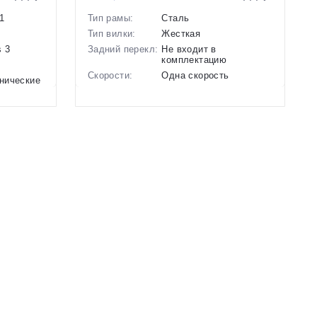
1
Тип рамы:
Сталь
Тип вилки:
Жесткая
 3
Задний перекл:
Не входит в
комплектацию
Скорости:
Одна скорость
нические
Тип тормозов:
Ножные педальные
Вес:
17.6 кг.
Диаметр
24 дюймов
колес:
й
Цвет-размер в
, 14 Синий-Зеленый
наличии:
Артикул:
1129724