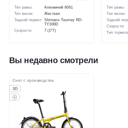
Тип рамы:
Алюминий 6061
Тип рамы:
Тип вилки:
Жесткая
Тип вилки:
Задний перекл:
Shimano Tourney RD-
Задний пер
TY300D
Скорости:
Скорости:
7 (1*7)
Тип тормоз
Тип тормозов:
Ободные механические
Вес:
Вес:
13.5 кг.
Диаметр
Диаметр
20 дюймов
колес:
колес:
Цвет-разме
Вы недавно смотрели
Цвет-размер в
Черный
наличии:
наличии:
Артикул:
Артикул:
1130249
Снят с производства
3D