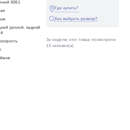
иний 6061
Где купить?
кая
Как выбрать размер?
ные
ний ручной, задний
ой
За неделю этот товар посмотрели
скорость
13 человек(а)
г.
юймов