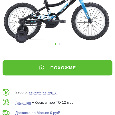
Добавляйте товары
в корзину
Оплачивайте сегодня только
25
% картой любого банка
Получайте товар
выбранный способом
ПОХОЖИЕ
Оставшиеся
75
% будут
списываться
с вашей карты
по
25
%
каждые 2 недели
2200 р.
вернем на карту
!
Гарантия
+ бесплатное ТО 12 мес!
Доставка по Москве 0 руб!
Подробнее