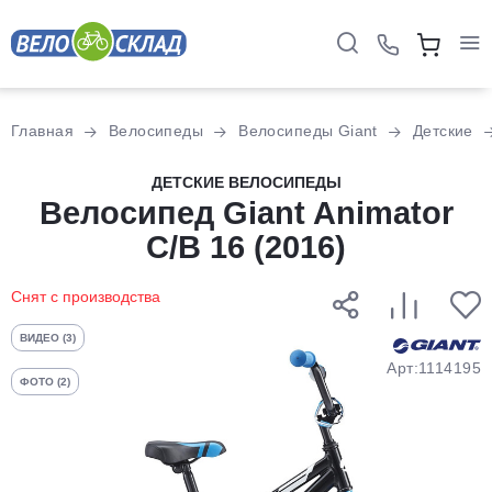
Для клиентов всех банков
Главная
Велосипеды
Велосипеды Giant
Детские
Разбейте
ДЕТСКИЕ ВЕЛОСИПЕДЫ
оплату
Велосипед Giant Animator
на части
C/B 16 (2016)
без переплат
Снят с производства
График платежей
ВИДЕО (3)
Арт:1114195
ФОТО (2)
Сегодня
25
%