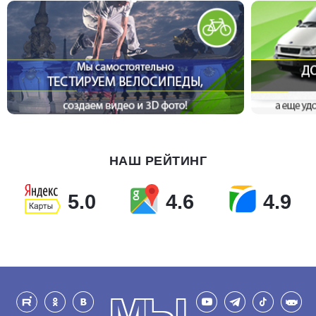
НАШ РЕЙТИНГ
5.0
4.6
4.9
МЫ