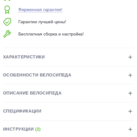
об оплате Плайтом
Фирменная гарантия!
Гарантии лучшей цены!
Бесплатная сборка и настройка!
Остались вопросы?
25
8 800 302-02-51
plait.ru
раз в 2
ХАРАКТЕРИСТИКИ
недели
ОСОБЕННОСТИ ВЕЛОСИПЕДА
ОПИСАНИЕ ВЕЛОСИПЕДА
СПЕЦИФИКАЦИИ
ИНСТРУКЦИИ
(2)