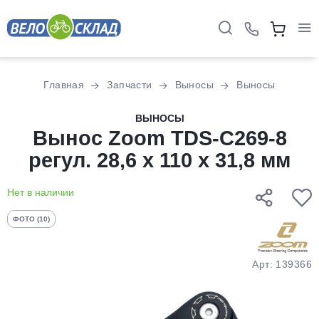
Для клиентов всех банков
Главная
Запчасти
Выносы
Выносы
Разбейте
ВЫНОСЫ
оплату
Вынос Zoom TDS-C269-8
на части
регул. 28,6 х 110 х 31,8 мм
без переплат
Нет в наличии
График платежей
ФОТО (10)
Сегодня
Арт: 139366
25
%