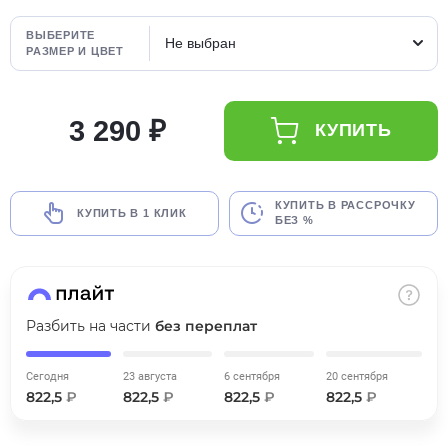
об оплате Плайтом
ВЫБЕРИТЕ
Не выбран
РАЗМЕР И ЦВЕТ
3 290 ₽
Остались вопросы?
25
КУПИТЬ
8 800 302-02-51
plait.ru
раз в 2
недели
КУПИТЬ В РАССРОЧКУ
КУПИТЬ В 1 КЛИК
БЕЗ %
Разбить на части
без переплат
Сегодня
23 августа
6 сентября
20 сентября
822,5
₽
822,5
₽
822,5
₽
822,5
₽