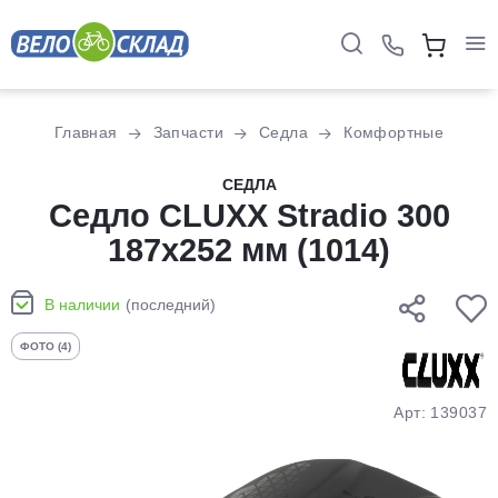
Для клиентов всех банков
Главная
Запчасти
Седла
Комфортные
Разбейте
СЕДЛА
оплату
Седло CLUXX Stradio 300
на части
187х252 мм (1014)
без переплат
В наличии
(последний)
График платежей
ФОТО (4)
Сегодня
Арт: 139037
25
%