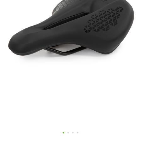
Добавляйте товары
в корзину
Оплачивайте сегодня только
25
% картой любого банка
Получайте товар
выбранный способом
Оставшиеся
75
% будут
списываться
с вашей карты
по
25
%
каждые 2 недели
Подробнее