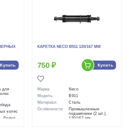
МЕРНЫХ
КАРЕТКА NECO B911 120/167 ММ
750 ₽
Купить
Купить
а для
Марка:
Neco
колес
Модель:
B911
Материал:
Сталь
обода
Особенности:
Промышленные
ных колес
подшипники (2 шт.),
. Длина:
120/167 мм
Крепление:
Резьба BSA 1.37 x 24T
Вес:
0,32 кг