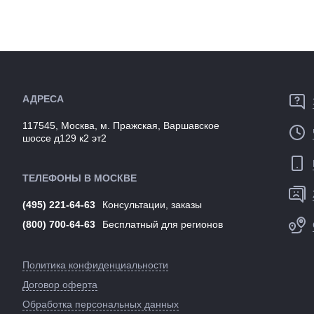
амортизаторами
Артикул:
Размеры
248 х 223 мм
(выпускаемые):
Вес:
0,68 кг
Производство:
Тайвань
Разработка:
Италия
Цвета
черный
АДРЕСА
(выпускаемые):
Артикул:
138594
117545, Москва, м. Пражская, Варшавское
шоссе д129 к2 эт2
ТЕЛЕФОНЫ В МОСКВЕ
(495) 221-64-63
Консультации, заказы
(800) 700-64-63
Бесплатный для регионов
Политика конфиденциальности
Договор оферта
Обработка персональных данных