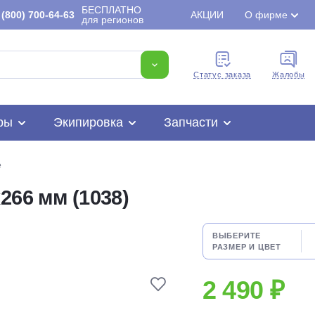
БЕСПЛАТНО
(800) 700-64-63
АКЦИИ
О фирме
для регионов
Cтатус заказа
Жалобы
ры
Экипировка
Запчасти
е
266 мм (1038)
Для клиентов всех банков
ВЫБЕРИТЕ
РАЗМЕР И ЦВЕТ
Разбейте
оплату
2 490 ₽
на части
без переплат