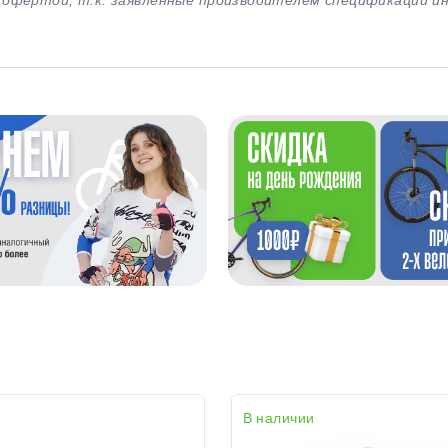
й офертой, т.к. заявленные производителем спецификации 
В наличии