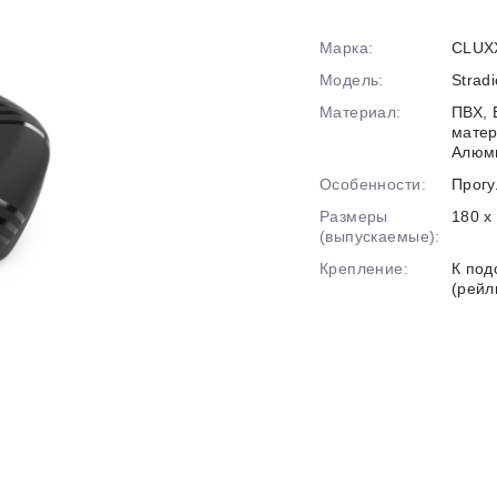
Марка:
CLUX
График платежей
Модель:
Strad
Материал:
ПВХ, 
Сегодня
матер
25
%
Алюм
Особенности:
Прогу
Размеры
180 х
(выпускаемые):
Крепление:
К по
Добавляйте товары
в корзину
(рейл
Оплачивайте сегодня только
25
% картой любого банка
Получайте товар
выбранный способом