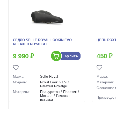
СЕДЛО SELLE ROYAL LOOKIN EVO
ЦЕПЬ ROXTE
RELAXED ROYALGEL
9 990 ₽
450 ₽
Купить
Марка:
Selle Royal
Марка:
Модель:
Royal Lookin EVO
Материал:
Relaxed Royalgel
Особенност
Материал:
Полиуретан / Пластик /
Металл / Гелевая
Производст
вставка
Разработка
Особенности:
Комфортное, с гелевой
Цвета
вставкой и
(выпускаем
пластиковыми