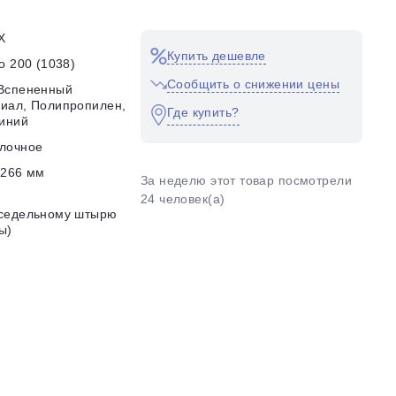
X
Купить дешевле
io 200 (1038)
Сообщить о снижении цены
Вспененный
иал, Полипропилен,
Где купить?
иний
лочное
 266 мм
За неделю этот товар посмотрели
24 человек(а)
дседельному штырю
ы)