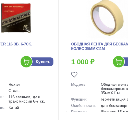
R 116 ЗВ. 6-7СК.
ОБОДНАЯ ЛЕНТА ДЛЯ БЕСКА
КОЛЕС 35ММX11М
1 000 ₽
Купить
Roxter
Модель:
Ободная лент
бескамерных 
Сталь
35ммX11м
и:
116 звеньев, для
Функции:
герметизация 
трансмиссий 6-7 ск.
Особенности:
для бескамер
во:
Китай
Размеры
Ширина: 35 мм
:
Китай
(выпускаемые):
11 м
серебристый
Крепление:
на обод
ые):