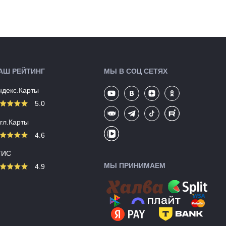
Производство:
Тайвань
Разработка:
Тайвань
Цвета
черный
(выпускаемые):
Артикул:
139390
АШ РЕЙТИНГ
МЫ В СОЦ СЕТЯХ
ндекс.Карты
5.0
угл.Карты
4.6
ГИС
МЫ ПРИНИМАЕМ
4.9