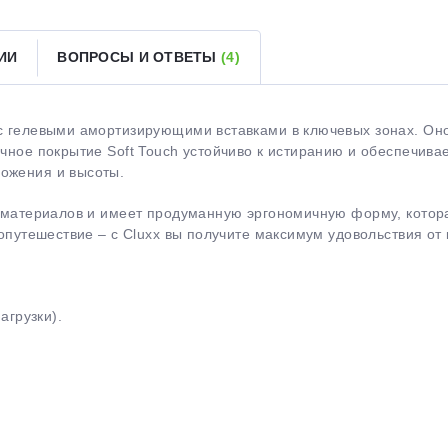
ИИ
ВОПРОСЫ И ОТВЕТЫ
(4)
Оставшиеся
75
% будут
списываться
с вашей карты
по
25
%
каждые 2 недели
 с гелевыми амортизирующими вставками в ключевых зонах. Он
рочное покрытие Soft Touch устойчиво к истиранию и обеспечи
ложения и высоты.
Подробнее
об оплате Плайтом
ых материалов и имеет продуманную эргономичную форму, котор
лопутешествие – с Cluxx вы получите максимум удовольствия от 
25
агрузки).
раз в 2
Остались вопросы?
недели
8 800 302-02-51
plait.ru