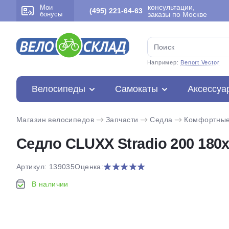
консультации,
Мои
(495) 221-64-63
бонусы
заказы по Москве
Например:
Benort Vector
Велосипеды
Самокаты
Аксессуа
Магазин велосипедов
Запчасти
Седла
Комфортны
Седло CLUXX Stradio 200 180х
Артикул: 139035
Оценка:
В наличии