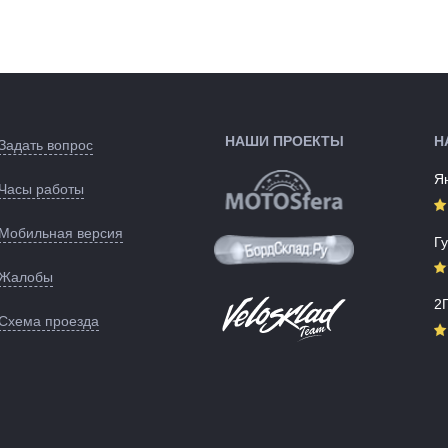
Длина:
11м
138761
Цвета
Жёлтый
(выпускаемые):
Артикул:
138002
НАШИ ПРОЕКТЫ
Н
Задать вопрос
Я
Часы работы
Мобильная версия
Г
Жалобы
2
Схема проезда