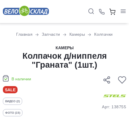
Для клиентов всех банков
Главная
Запчасти
Камеры
Колпачки
Разбейте
КАМЕРЫ
оплату
Колпачок д/ниппеля
на части
ʺГранатаʺ (1шт.)
без переплат
В наличии
График платежей
SALE
ВИДЕО (2)
Сегодня
Арт: 138755
25
%
ФОТО (15)