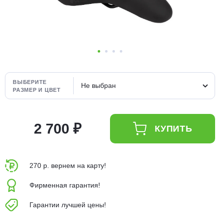
Добавляйте товары
в корзину
Оплачивайте сегодня только
25
% картой любого банка
ВЫБЕРИТЕ
Не выбран
РАЗМЕР И ЦВЕТ
Получайте товар
выбранный способом
2 700 ₽
КУПИТЬ
Оставшиеся
75
% будут
списываться
с вашей карты
270 р. вернем на карту!
по
25
%
каждые 2 недели
Фирменная гарантия!
Гарантии лучшей цены!
Подробнее