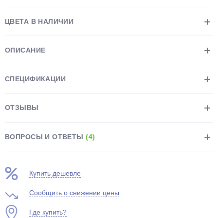
об оплате Плайтом
ЦВЕТА В НАЛИЧИИ
ОПИСАНИЕ
Остались вопросы?
25
8 800 302-02-51
СПЕЦИФИКАЦИИ
plait.ru
раз в 2
недели
ОТЗЫВЫ
ВОПРОСЫ И ОТВЕТЫ
(4)
Купить дешевле
Сообщить о снижении цены
Где купить?