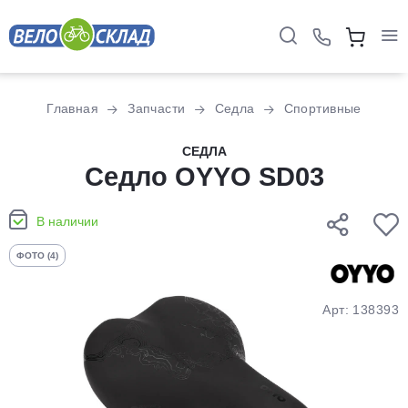
Для клиентов всех банков
Главная
Запчасти
Седла
Спортивные
Разбейте
СЕДЛА
оплату
Седло OYYO SD03
на части
без переплат
В наличии
ФОТО (4)
График платежей
Арт: 138393
Сегодня
25
%