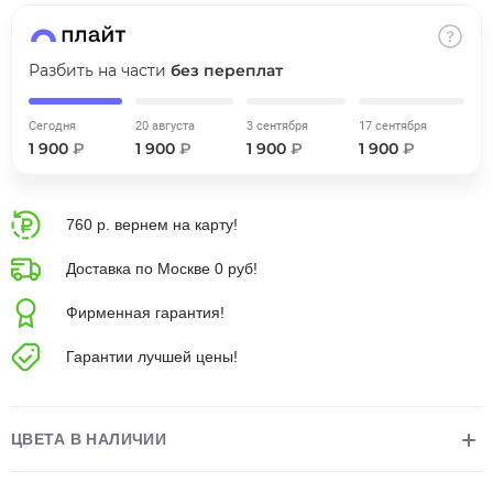
об оплате Плайтом
Разбить на части
без переплат
Сегодня
20 августа
3 сентября
17 сентября
Остались вопросы?
25
1 900
₽
1 900
₽
1 900
₽
1 900
₽
8 800 302-02-51
plait.ru
раз в 2
недели
760 р. вернем на карту!
Доставка по Москве 0 руб!
Фирменная гарантия!
Гарантии лучшей цены!
ЦВЕТА В НАЛИЧИИ