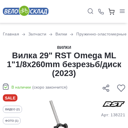
Для клиентов всех банков
Главная
Запчасти
Вилки
Пружинно-эластомерные
Разбейте
ВИЛКИ
оплату
Вилка 29ʺ RST Omega ML
на части
1ʺ1/8x260mm безрезьб/диск
без переплат
(2023)
График платежей
В наличии
(скоро закончится)
SALE
Сегодня
ВИДЕО (2)
25
%
Арт: 138221
ФОТО (1)