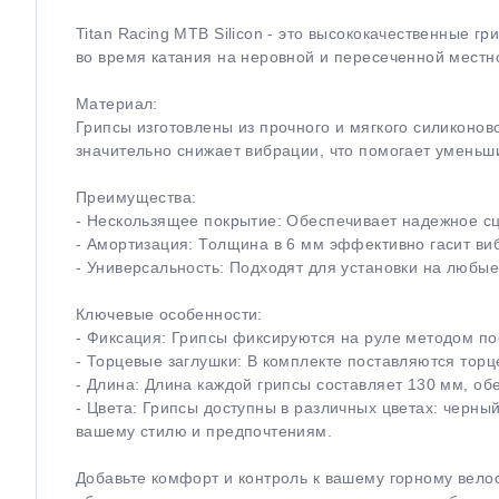
Titan Racing MTB Silicon - это высококачественные
во время катания на неровной и пересеченной местн
Материал:
Грипсы изготовлены из прочного и мягкого силиконо
значительно снижает вибрации, что помогает уменьши
Преимущества:
- Нескользящее покрытие: Обеспечивает надежное с
- Амортизация: Толщина в 6 мм эффективно гасит ви
- Универсальность: Подходят для установки на любы
Ключевые особенности:
- Фиксация: Грипсы фиксируются на руле методом пос
- Торцевые заглушки: В комплекте поставляются тор
- Длина: Длина каждой грипсы составляет 130 мм, об
- Цвета: Грипсы доступны в различных цветах: черны
вашему стилю и предпочтениям.
Добавьте комфорт и контроль к вашему горному вело