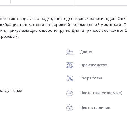
Оставшиеся
75
% будут
списываться
артного типа, идеально подходящие для горных велосипедов. Он
с вашей карты
по
25
%
каждые 2 недели
вибрации при катании на неровной пересеченной местности. Ф
шки, прикрывающие отверстия руля. Длина грипсов составляет 1
 розовый.
Длина
Подробнее
об оплате Плайтом
Производство
Разработка
25
 заглушками
раз в 2
Цвета (выпускаемые)
Остались вопросы?
недели
8 800 302-02-51
Цвет в наличии
plait.ru