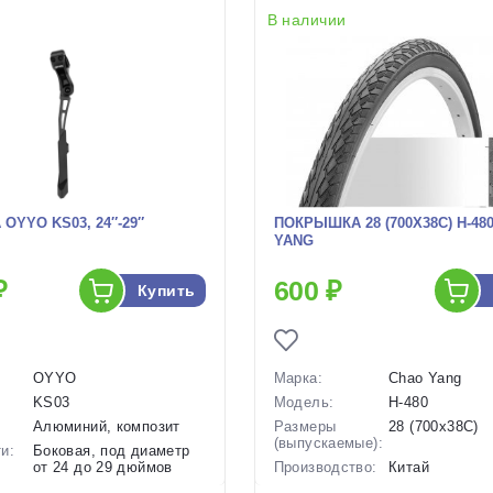
В наличии
OYYO KS03, 24″-29″
ПОКРЫШКА 28 (700X38C) H-48
YANG
₽
600 ₽
Купить
OYYO
Марка:
Chao Yang
KS03
Модель:
H-480
Алюминий, композит
Размеры
28 (700x38C)
(выпускаемые):
и:
Боковая, под диаметр
от 24 до 29 дюймов
Производство:
Китай
Боковая, на нижнее
Разработка:
Китай