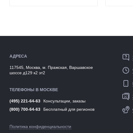
липучки для крепления,
внешний карман,...
Размеры
10х18 см (высота
Производст
(выпускаемые):
увеличивается до 25см)
Разработка
Объем:
1-1.55 л
Цвета
Производство:
Россия
(выпускаем
Разработка:
Россия
Артикул:
Цвета
multicolor, малиновый,
(выпускаемые):
синий, черный
Артикул:
133902
АДРЕСА
117545, Москва, м. Пражская, Варшавское
шоссе д129 к2 эт2
ТЕЛЕФОНЫ В МОСКВЕ
(495) 221-64-63
Консультации, заказы
(800) 700-64-63
Бесплатный для регионов
Политика конфиденциальности