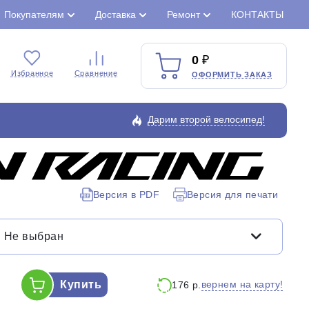
Покупателям
Доставка
Ремонт
КОНТАКТЫ
0
Избранное
Сравнение
ОФОРМИТЬ ЗАКАЗ
Дарим второй велосипед!
Закрыть
Версия в PDF
Версия для печати
Не выбран
Купить
вернем на карту!
176 р.