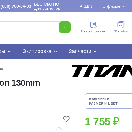
БЕСПЛАТНО
(800) 700-64-63
АКЦИИ
О фирме
для регионов
Cтатус заказа
Жалобы
ры
Экипировка
Запчасти
ые
icon 130mm
Для клиентов всех банков
ВЫБЕРИТЕ
РАЗМЕР И ЦВЕТ
Разбейте
оплату
1 755 ₽
на части
без переплат