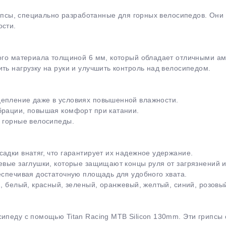
 грипсы, специально разработанные для горных велосипедов. О
ости.
вого материала толщиной 6 мм, который обладает отличными 
ть нагрузку на руки и улучшить контроль над велосипедом.
раз в 2 недели
цепление даже в условиях повышенной влажности.
брации, повышая комфорт при катании.
е горные велосипеды.
адки внатяг, что гарантирует их надежное удержание.
цевые заглушки, которые защищают концы руля от загрязнений 
еспечивая достаточную площадь для удобного хвата.
й, белый, красный, зеленый, оранжевый, желтый, синий, розовы
сипеду с помощью Titan Racing MTB Silicon 130mm. Эти грипс