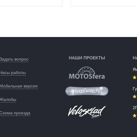
перо заднего
Цвета
черный
треугольника рамы
(выпускаемые):
во:
Китай
Артикул:
133101
:
Китай
Черный
ые):
139494
НАШИ ПРОЕКТЫ
Н
Задать вопрос
Я
Часы работы
Мобильная версия
Г
Жалобы
2
Схема проезда