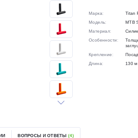
Марка:
Titan
График платежей
Модель:
MTB S
Материал:
Сили
Сегодня
Особенности:
Толщи
25
%
заглу
Крепление:
Посад
Длина:
130 
Добавляйте товары
в корзину
Оплачивайте сегодня только
25
% картой любого банка
Получайте товар
выбранный способом
ИИ
ВОПРОСЫ И ОТВЕТЫ
(4)