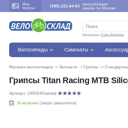
консультации,
Мои
(495) 221-64-63
бонусы
заказы по Москве
Например:
Cube Attention
Велосипеды
Самокаты
Аксессуа
Магазин велосипедов
Запчасти
Грипсы
Стандартн
Грипсы Titan Racing MTB Sil
Артикул: 138204
Оценка:
В наличии
(скоро закончится)