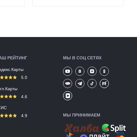
Крепление:
Под эксцентрик
Производство:
Китай
Разработка:
Китай
Цвета
серебристый
(выпускаемые):
Артикул:
135527
АШ РЕЙТИНГ
МЫ В СОЦ СЕТЯХ
ндекс.Карты
5.0
угл.Карты
4.6
ГИС
МЫ ПРИНИМАЕМ
4.9