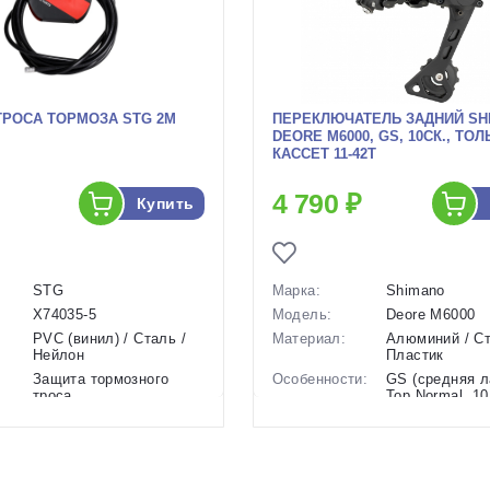
ТРОСА ТОРМОЗА STG 2М
ПЕРЕКЛЮЧАТЕЛЬ ЗАДНИЙ SH
DEORE M6000, GS, 10СК., ТО
КАССЕТ 11-42T
4 790 ₽
Купить
STG
Марка:
Shimano
Х74035-5
Модель:
Deore M6000
PVC (винил) / Сталь /
Материал:
Алюминий / Ст
Нейлон
Пластик
Защита тормозного
Особенности:
GS (средняя л
троса
Top Normal, 10
Shadow+
и:
Диаметр 5 мм
Вес:
331 г
2 м
Производство:
Тайвань
во:
Китай
Разработка:
Япония