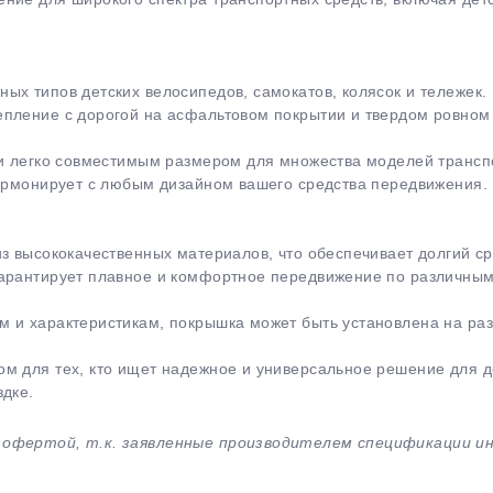
ых типов детских велосипедов, самокатов, колясок и тележек.
пление с дорогой на асфальтовом покрытии и твердом ровном 
 и легко совместимым размером для множества моделей трансп
гармонирует с любым дизайном вашего средства передвижения.
раз в 2 недели
з высококачественных материалов, что обеспечивает долгий сро
гарантирует плавное и комфортное передвижение по различным
м и характеристикам, покрышка может быть установлена на р
м для тех, кто ищет надежное и универсальное решение для де
здке.
й офертой, т.к. заявленные производителем спецификации 