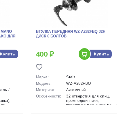
IMANO
ВТУЛКА ПЕРЕДНЯЯ WZ-A282FBQ 32Н
ЛЬКО ДЛЯ
ДИСК 6 БОЛТОВ
400 ₽
Купить
Купить
Марка:
Stels
Модель:
WZ-A282FBQ
аль /
Материал:
Алюминий
Особенности:
32 отверстия для спиц,
апка),
промподшипники,
 ск.,
крепление для диска на
6 болтов, OLD 100 мм
Крепление:
Под эксцентрик
Производство:
Китай
Разработка:
Китай