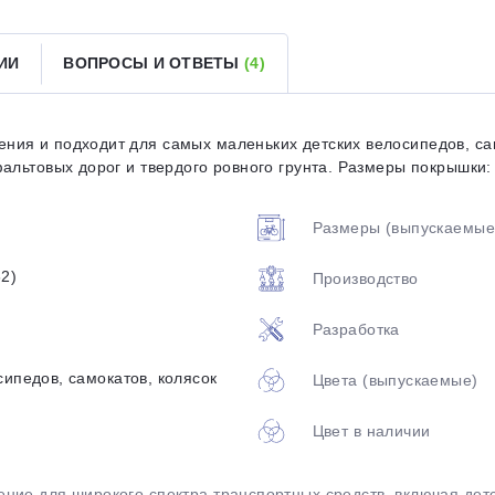
ИИ
ВОПРОСЫ И ОТВЕТЫ
(4)
Оставшиеся
75
% будут
списываться
с вашей карты
по
25
%
каждые 2 недели
ия и подходит для самых маленьких детских велосипедов, сам
альтовых дорог и твердого ровного грунта. Размеры покрышки: 
Подробнее
об оплате Плайтом
Размеры (выпускаемые
2)
Производство
25
Разработка
раз в 2
Остались вопросы?
недели
сипедов, самокатов, колясок
Цвета (выпускаемые)
8 800 302-02-51
Цвет в наличии
plait.ru
ние для широкого спектра транспортных средств, включая дет