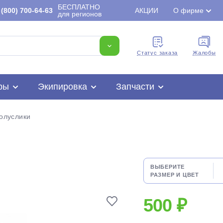
БЕСПЛАТНО
(800) 700-64-63
АКЦИИ
О фирме
для регионов
Cтатус заказа
Жалобы
ры
Экипировка
Запчасти
полуслики
Для клиентов всех банков
ВЫБЕРИТЕ
РАЗМЕР И ЦВЕТ
Разбейте
оплату
500 ₽
на части
без переплат