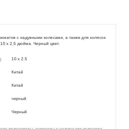
окатов с надувными колесами, а также для колясок
10 x 2,5 дюйма. Черный цвет.
10 x 2.5
)
Китай
Китай
черный
Черный
ские велосипеды, самокаты с надувными колесами,