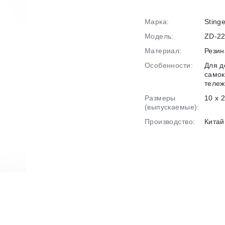
Марка:
Stinge
График платежей
Модель:
ZD-22
Материал:
Резин
Сегодня
Особенности:
Для д
25
%
самок
тележ
Размеры
10 x 2
(выпускаемые):
Производство:
Китай
Добавляйте товары
в корзину
Оплачивайте сегодня только
25
% картой любого банка
Получайте товар
выбранный способом