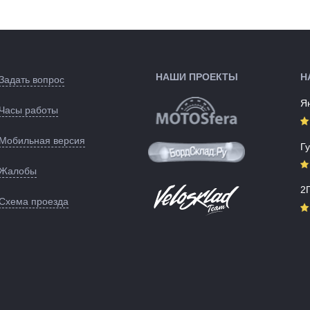
:
Россия
Цвета
черный
черный
(выпускаемые):
ые):
Артикул:
137172
139281
НАШИ ПРОЕКТЫ
Н
Задать вопрос
Я
Часы работы
Мобильная версия
Г
Жалобы
2
Схема проезда