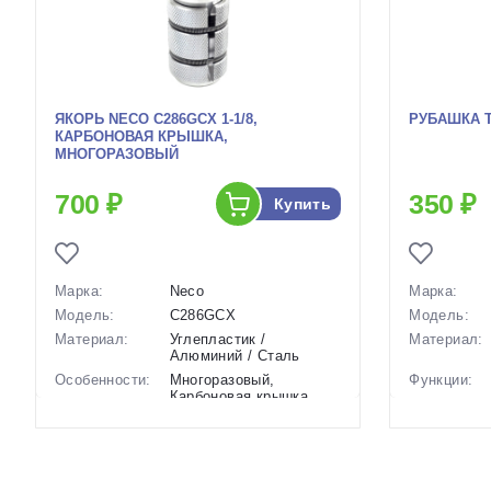
ЯКОРЬ NECO C286GCX 1-1/8,
РУБАШКА 
КАРБОНОВАЯ КРЫШКА,
МНОГОРАЗОВЫЙ
700 ₽
350 ₽
Купить
Марка:
Neco
Марка:
Модель:
C286GCX
Модель:
Материал:
Углепластик /
Материал:
Алюминий / Сталь
Особенности:
Многоразовый,
Функции:
Карбоновая крышка
Крепление:
Для рулевой колонки 1-
Особенност
1/8″
Длина:
Длина:
32 мм
Производст
Вес:
0,05 кг