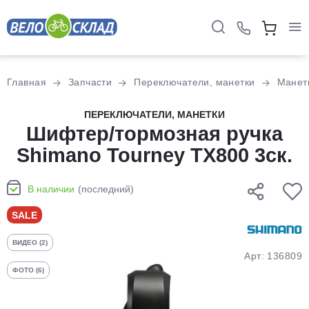
Для клиентов всех банков
Главная
Запчасти
Переключатели, манетки
Манет
Разбейте
ПЕРЕКЛЮЧАТЕЛИ, МАНЕТКИ
оплату
Шифтер/тормозная ручка
на части
Shimano Tourney TX800 3ск.
без переплат
В наличии
(последний)
График платежей
SALE
ВИДЕО (2)
Сегодня
Арт: 136809
25
%
ФОТО (6)