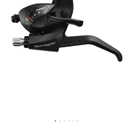
Добавляйте товары
в корзину
Оплачивайте сегодня только
25
% картой любого банка
Получайте товар
выбранный способом
Оставшиеся
75
% будут
списываться
с вашей карты
по
25
%
каждые 2 недели
Подробнее