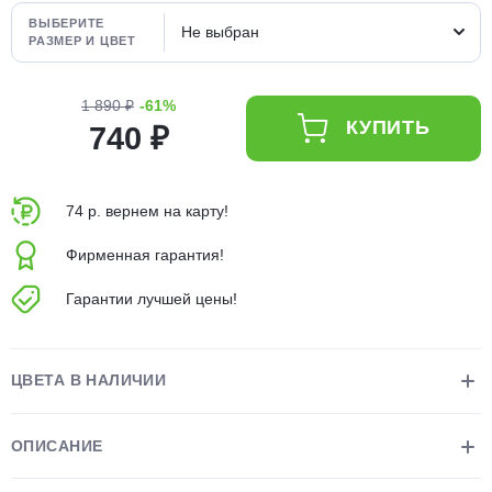
об оплате Плайтом
ВЫБЕРИТЕ
Не выбран
РАЗМЕР И ЦВЕТ
1 890 ₽
-61%
КУПИТЬ
740 ₽
Остались вопросы?
25
8 800 302-02-51
plait.ru
раз в 2
74 р. вернем на карту!
недели
Фирменная гарантия!
Гарантии лучшей цены!
ЦВЕТА В НАЛИЧИИ
ОПИСАНИЕ