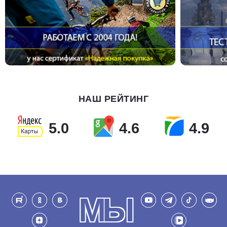
НАШ РЕЙТИНГ
5.0
4.6
4.9
МЫ