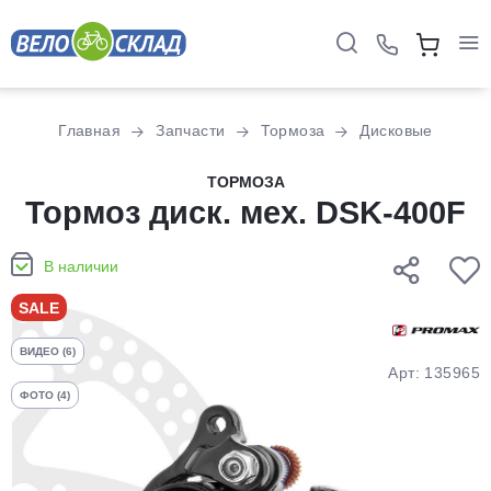
Для клиентов всех банков
Главная
Запчасти
Тормоза
Дисковые
Разбейте
ТОРМОЗА
оплату
Тормоз диск. мех. DSK-400F
на части
без переплат
В наличии
SALE
График платежей
ВИДЕО (6)
Арт: 135965
ФОТО (4)
Сегодня
25
%