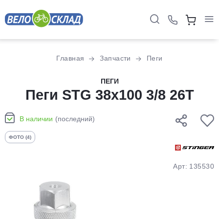
Для клиентов всех банков
Главная
Запчасти
Пеги
Разбейте
ПЕГИ
оплату
Пеги STG 38х100 3/8 26T
на части
без переплат
В наличии
(последний)
ФОТО (4)
График платежей
Арт: 135530
Сегодня
25
%