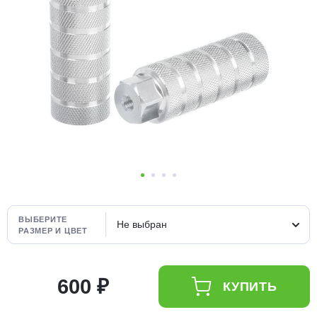
Добавляйте товары
в корзину
Оплачивайте сегодня только
25
% картой любого банка
Получайте товар
выбранный способом
Оставшиеся
75
% будут
ВЫБЕРИТЕ
Не выбран
списываться
с вашей карты
РАЗМЕР И ЦВЕТ
по
25
%
каждые 2 недели
600 ₽
КУПИТЬ
Подробнее