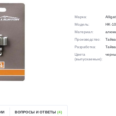
График платежей
Марка:
Alliga
Сегодня
Модель:
HK-1
25
%
Материал:
алюм
Производство:
Тайва
Разработка:
Тайва
Цвета
черн
(выпускаемые):
Добавляйте товары
в корзину
Оплачивайте сегодня только
25
% картой любого банка
Получайте товар
выбранный способом
ИИ
ВОПРОСЫ И ОТВЕТЫ
(4)