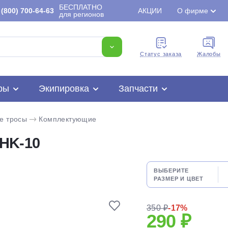
БЕСПЛАТНО
(800) 700-64-63
АКЦИИ
О фирме
для регионов
Cтатус заказа
Жалобы
ры
Экипировка
Запчасти
е тросы
Комплектующие
HK-10
Для клиентов всех банков
ВЫБЕРИТЕ
Разбейте
оплату
РАЗМЕР И ЦВЕТ
на части
без переплат
350 ₽
-17%
290 ₽