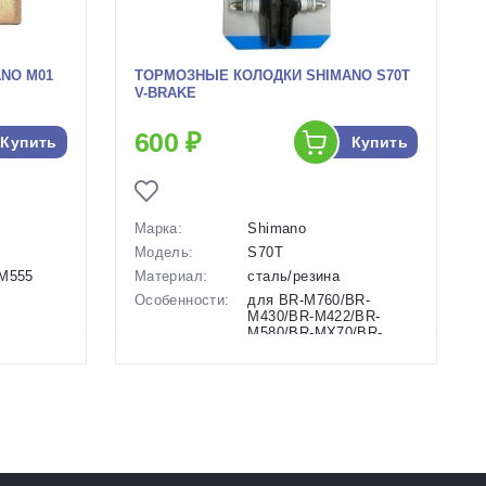
NO M01
ТОРМОЗНЫЕ КОЛОДКИ SHIMANO S70T
V-BRAKE
600 ₽
Купить
Купить
Марка:
Shimano
Модель:
S70T
-M555
Материал:
сталь/резина
Особенности:
для BR-M760/BR-
M430/BR-M422/BR-
M580/BR-MX70/BR-
M510
Разработка:
Япония
Цвета
черный
(выпускаемые):
Артикул:
132543