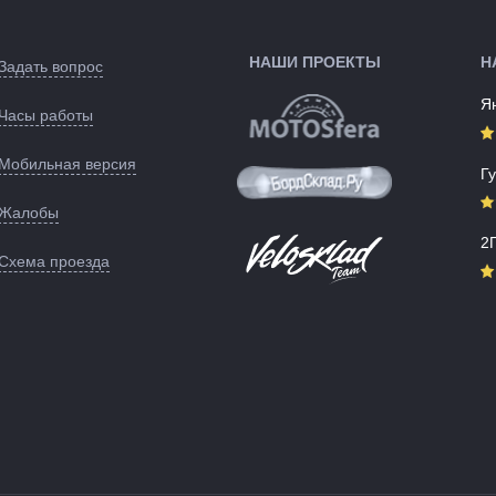
ые):
132090
НАШИ ПРОЕКТЫ
Н
Задать вопрос
Я
Часы работы
Мобильная версия
Г
Жалобы
2
Схема проезда