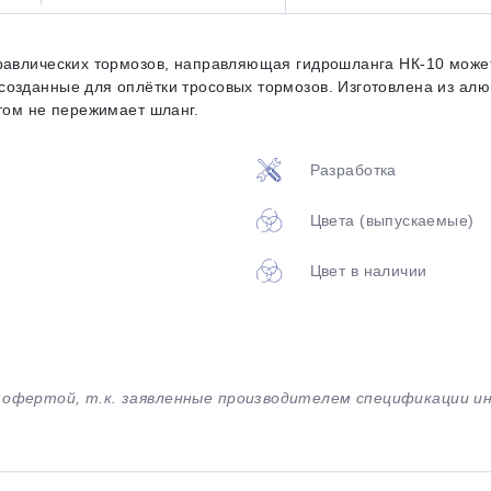
Оставшиеся
75
% будут
списываться
с вашей карты
по
25
%
каждые 2 недели
равлических тормозов, направляющая гидрошланга НК-10 может
озданные для оплётки тросовых тормозов. Изготовлена из алюм
том не пережимает шланг.
Разработка
Подробнее
об оплате Плайтом
Цвета (выпускаемые)
Цвет в наличии
25
раз в 2
Остались вопросы?
недели
8 800 302-02-51
й офертой, т.к. заявленные производителем спецификации 
plait.ru