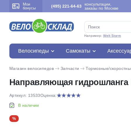
консультации,
Мои
(495) 221-64-63
бонусы
заказы по Москве
Например:
Welt Storm
Велосипеды
Самокаты
Аксессуа
Магазин велосипедов
Запчасти
Тормозные/скоростны
Направляющая гидрошланга 
Артикул: 13533
Оценка:
В наличии
%