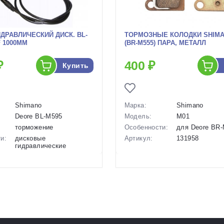
ДРАВЛИЧЕСКИЙ ДИСК. BL-
ТОРМОЗНЫЕ КОЛОДКИ SHIMA
/F 1000ММ
(BR-M555) ПАРА, МЕТАЛЛ
₽
400 ₽
Купить
Shimano
Марка:
Shimano
Deore BL-M595
Модель:
M01
торможение
Особенности:
для Deore BR
и:
дисковые
Артикул:
131958
гидравлические
1000 мм
ые):
Ручка - с левой
стороны руля, калипер
- на вилку (спереди)
во:
Япония
:
Япония
черный