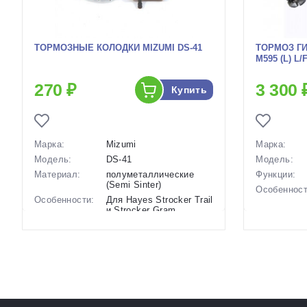
ТОРМОЗНЫЕ КОЛОДКИ MIZUMI DS-41
ТОРМОЗ ГИ
M595 (L) L
270 ₽
3 300 
Купить
Марка:
Mizumi
Марка:
Модель:
DS-41
Модель:
Материал:
полуметаллические
Функции:
(Semi Sinter)
Особенност
Особенности:
Для Hayes Strocker Trail
и Strocker Gram
Размеры
Артикул:
132917
(выпускаем
Крепление:
Производст
Разработка
Цвета