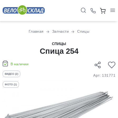
Для клиентов всех банков
Главная
Запчасти
Спицы
Разбейте
СПИЦЫ
оплату
на части
Спица 254
без переплат
В наличии
ВИДЕО (2)
Арт: 131771
График платежей
ФОТО (1)
Сегодня
25
%