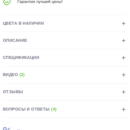
Гарантии лучшей цены!
об оплате Плайтом
ЦВЕТА В НАЛИЧИИ
Остались вопросы?
25
ОПИСАНИЕ
8 800 302-02-51
plait.ru
раз в 2
СПЕЦИФИКАЦИИ
недели
ВИДЕО
(2)
ОТЗЫВЫ
ВОПРОСЫ И ОТВЕТЫ
(4)