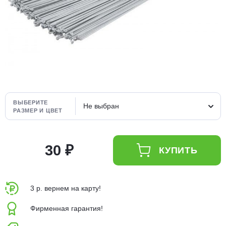
Добавляйте товары
в корзину
Оплачивайте сегодня только
25
% картой любого банка
ВЫБЕРИТЕ
Получайте товар
Не выбран
РАЗМЕР И ЦВЕТ
выбранный способом
30 ₽
КУПИТЬ
Оставшиеся
75
% будут
списываться
с вашей карты
по
25
%
каждые 2 недели
3 р. вернем на карту!
Фирменная гарантия!
Подробнее