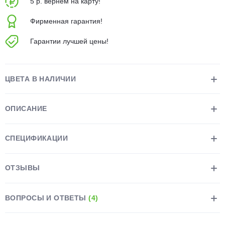
5 р. вернем на карту!
об оплате Плайтом
Фирменная гарантия!
Гарантии лучшей цены!
Остались вопросы?
25
8 800 302-02-51
ЦВЕТА В НАЛИЧИИ
plait.ru
раз в 2
недели
ОПИСАНИЕ
СПЕЦИФИКАЦИИ
ОТЗЫВЫ
ВОПРОСЫ И ОТВЕТЫ
(4)