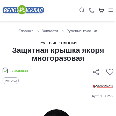
Для клиентов всех банков
Главная
Запчасти
Рулевые колонки
Разбейте
РУЛЕВЫЕ КОЛОНКИ
оплату
Защитная крышка якоря
на части
многоразовая
без переплат
В наличии
График платежей
ФОТО (1)
Сегодня
Арт: 131252
25
%