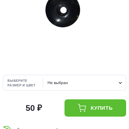
Добавляйте товары
в корзину
Оплачивайте сегодня только
25
% картой любого банка
Получайте товар
выбранный способом
ВЫБЕРИТЕ
Не выбран
РАЗМЕР И ЦВЕТ
Оставшиеся
75
% будут
списываться
с вашей карты
по
25
%
каждые 2 недели
50 ₽
КУПИТЬ
Подробнее