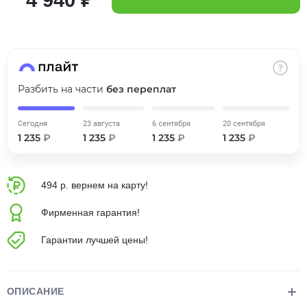
об оплате Плайтом
Остались вопросы?
25
Разбить на части
без переплат
8 800 302-02-51
plait.ru
раз в 2
Сегодня
23 августа
6 сентября
20 сентября
недели
1 235
₽
1 235
₽
1 235
₽
1 235
₽
494 р. вернем на карту!
Фирменная гарантия!
Гарантии лучшей цены!
ОПИСАНИЕ