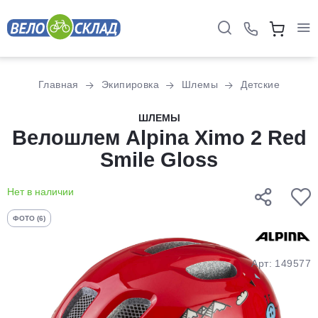
Для клиентов всех банков
Главная
Экипировка
Шлемы
Детские
Разбейте
ШЛЕМЫ
оплату
Велошлем Alpina Ximo 2 Red
на части
Smile Gloss
без переплат
Нет в наличии
График платежей
ФОТО (6)
Сегодня
Арт: 149577
25
%