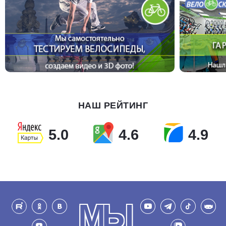
НАШ РЕЙТИНГ
5.0
4.6
4.9
МЫ