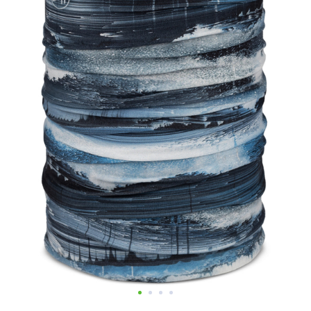
Добавляйте товары
в корзину
Оплачивайте сегодня только
25
% картой любого банка
Получайте товар
выбранный способом
Оставшиеся
75
% будут
списываться
с вашей карты
по
25
%
каждые 2 недели
Подробнее