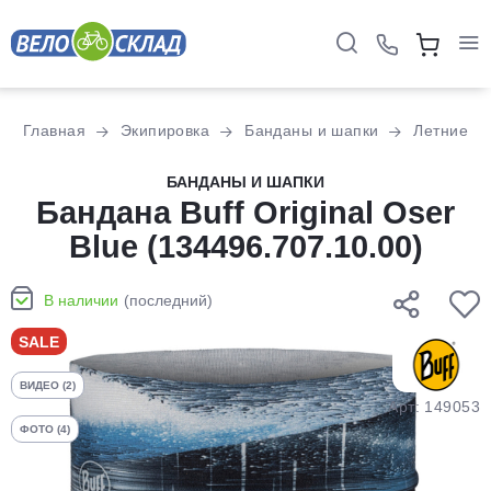
Для клиентов всех банков
Главная
Экипировка
Банданы и шапки
Летние
Разбейте
БАНДАНЫ И ШАПКИ
оплату
Бандана Buff Original Oser
на части
Blue (134496.707.10.00)
без переплат
В наличии
(последний)
График платежей
SALE
ВИДЕО (2)
Сегодня
Арт: 149053
25
%
ФОТО (4)