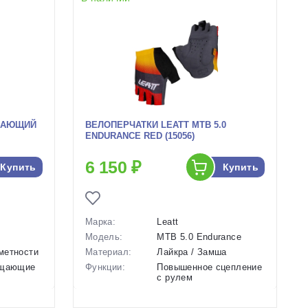
ЖАЮЩИЙ
ВЕЛОПЕРЧАТКИ LEATT MTB 5.0
ENDURANCE RED (15056)
6 150 ₽
Купить
Купить
Марка:
Leatt
Модель:
MTB 5.0 Endurance
метности
Материал:
Лайкра / Замша
ащающие
Функции:
Повышенное сцепление
с рулем
, L
Особенности:
Короткие,
водонепроницаемые,