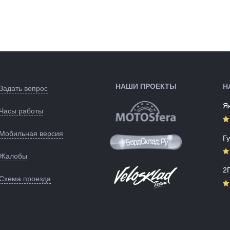
и:
двухслойная,
Крепление:
На липучках
эластичная, отличная
воздухопроницаемость,
Вес:
1.6 кг
эффективный отвод...
Производство:
Китай
Размер окружности
Цвета
Зеленый
ые):
головы 55-62 см
(выпускаемые):
60 г
Артикул:
148430
+10 С ...-10 С
во:
Испания
НАШИ ПРОЕКТЫ
Н
:
Испания
Задать вопрос
розовый
Я
ые):
Часы работы
144638
Мобильная версия
Г
Жалобы
2
Схема проезда