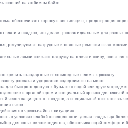
риключений на любимом байке.
система обеспечивает хорошую вентиляцию, предотвращая пере
т влаги и осадков, что делает рюкзак идеальным для разных 
ья, регулируемые нагрудные и поясные ремешки с застежкам
авильные лямки снижают нагрузку на плечи и спину, повышая 
но крепить стандартные велосипедные шлемы к рюкзаку.
аковку рюкзака и удержание содержимого на месте.
а для быстрого доступа к бутылке с водой или другим предме
отделение с органайзером и специальный крючок для ключей п
вой чехол защищает от осадков, а специальный отсек позволяет
нения очков.
действиях в чрезвычайных ситуациях.
сть в условиях слабой освещенности, делая владельца более
выбор для юных велосипедистов, обеспечивающий комфорт и бе