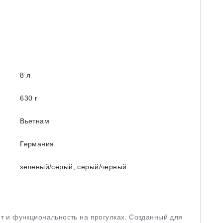
8 л
630 г
Вьетнам
Германия
зеленый/серый, серый/черный
т и функциональность на прогулках. Созданный для