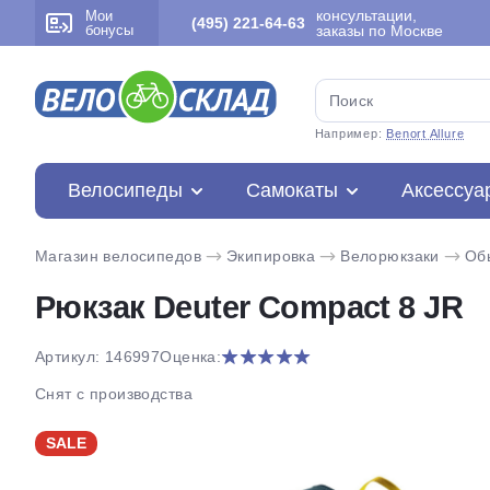
консультации,
Мои
(495) 221-64-63
бонусы
заказы по Москве
Например:
Benort Allure
Велосипеды
Самокаты
Аксессуа
Магазин велосипедов
Экипировка
Велорюкзаки
Об
Рюкзак Deuter Compact 8 JR
Артикул: 146997
Оценка:
Снят с производства
SALE