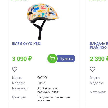
ШЛЕМ OYYO HT93
БАНДАНА B
FLAMINGO P
3 090 ₽
2 390 
Купить
Марка:
OYYO
Марка:
Модель:
HT93
Модель:
Материал:
ABS пластик,
поликарбонат
Материал:
Функции:
Защита от травм при
падении
Особенности:
Колесико регулировки