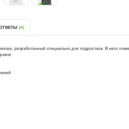
Получайте товар
выбранный способом
Оставшиеся
75
% будут
списываться
 ОТВЕТЫ
(4)
с вашей карты
по
25
%
каждые 2 недели
рюкзак, разработанный специально для подростков. В него пом
грамм.
Подробнее
об оплате Плайтом
нений
25
раз в 2
Остались вопросы?
недели
8 800 302-02-51
plait.ru