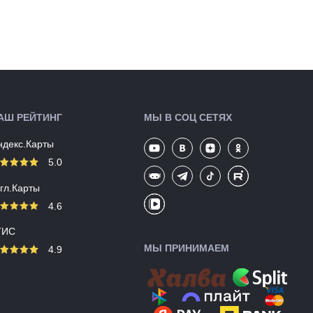
легкие
Размеры
S, M, L, XL
(выпускаемые):
Крепление:
Тянущаяся манжета
Производство:
Китай
Разработка:
ЮАР
Цвета
Красный/оранжевый
(выпускаемые):
АШ РЕЙТИНГ
МЫ В СОЦ СЕТЯХ
Артикул:
148674
ндекс.Карты
5.0
угл.Карты
4.6
ГИС
МЫ ПРИНИМАЕМ
4.9