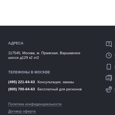
Особенност
размера, система
ремней и лямок, out-
mold
Размеры
48-50, 51-54 см
Размеры
(выпускаемые):
(выпускаем
Крепление:
На голову (ремешок),
Вес:
ролик регулировки
лямок
Режимы:
Длина:
24 см
Производст
АДРЕСА
Объем:
30 см
Разработка
Вес:
650 гр
Цвета
117545, Москва, м. Пражская, Варшавское
(выпускаем
Производство:
Китай
шоссе д129 к2 эт2
Артикул:
Разработка:
Китай
Цвета
Белый, синий, розовый
(выпускаемые):
ТЕЛЕФОНЫ В МОСКВЕ
Артикул:
149593
(495) 221-64-63
Консультации, заказы
(800) 700-64-63
Бесплатный для регионов
Политика конфиденциальности
Договор оферта