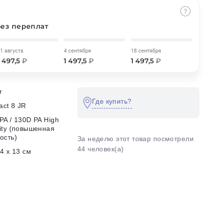
без переплат
1 августа
4 сентября
18 сентября
1 497,5
₽
1 497,5
₽
1 497,5
₽
r
Где купить?
ct 8 JR
PA / 130D PA High
ity (повышенная
ость)
За неделю этот товар посмотрели
44 человек(а)
24 х 13 см