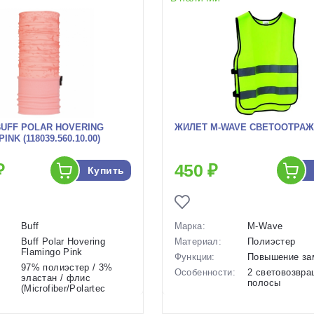
UFF POLAR HOVERING
ЖИЛЕТ M-WAVE СВЕТООТРА
INK (118039.560.10.00)
₽
450 ₽
Купить
Buff
Марка:
M-Wave
Buff Polar Hovering
Материал:
Полиэстер
Flamingo Pink
Функции:
Повышение за
97% полиэстер / 3%
Особенности:
2 световозвр
эластан / флис
полосы
(Microfiber/Polartec
Размеры
XXS, XS, S, M
Classic 100)
(выпускаемые):