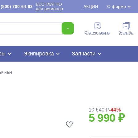
БЕСПЛАТНО
(800) 700-64-63
АКЦИИ
О фирме
для регионов
Cтатус заказа
Жалобы
ры
Экипировка
Запчасти
ычные
Для клиентов всех банков
10 640 ₽
-44%
5 990 ₽
Разбейте
оплату
на части
без переплат