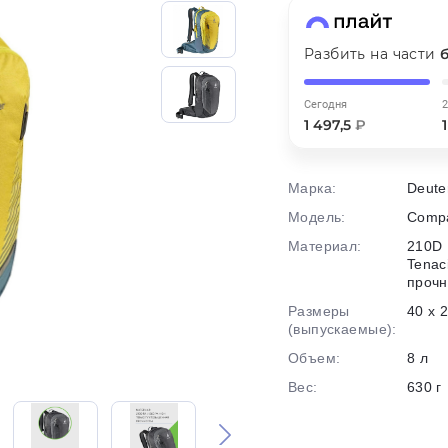
Разбить на части
График платежей
Сегодня
2
1 497,5
₽
Сегодня
25
%
Марка:
Deute
Модель:
Compa
Материал:
210D 
Tenac
Добавляйте товары
в корзину
прочн
Размеры
40 х 
(выпускаемые):
Оплачивайте сегодня только
Объем:
8 л
25
% картой любого банка
Вес:
630 г