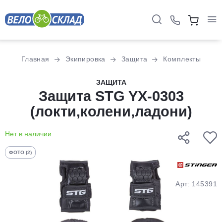
Для клиентов всех банков
Главная
Экипировка
Защита
Комплекты
Разбейте
ЗАЩИТА
оплату
Защита STG YX-0303
на части
(локти,колени,ладони)
без переплат
Нет в наличии
График платежей
ФОТО (2)
Сегодня
Арт: 145391
25
%