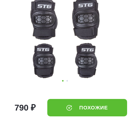
Добавляйте товары
в корзину
Оплачивайте сегодня только
25
% картой любого банка
Получайте товар
выбранный способом
Оставшиеся
75
% будут
списываться
с вашей карты
по
25
%
каждые 2 недели
790 ₽
ПОХОЖИЕ
Подробнее