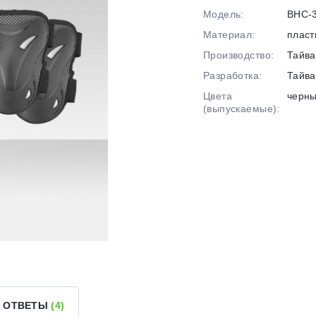
График платежей
Модель:
BHC-
Материал:
пласт
Производство:
Тайва
Сегодня
25
%
Разработка:
Тайва
Цвета
черн
(выпускаемые):
Добавляйте товары
в корзину
Оплачивайте сегодня только
25
% картой любого банка
Получайте товар
выбранный способом
И ОТВЕТЫ
(4)