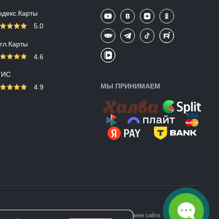
ндекс.Карты
5.0
угл.Карты
4.6
ГИС
МЫ ПРИНИМАЕМ
4.9
Создание сайта
педы Merida (Мерида)