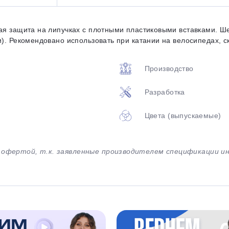
Оставшиеся
75
% будут
списываться
с вашей карты
по
25
%
каждые 2 недели
ая защита на липучках с плотными пластиковыми вставками. Шес
). Рекомендовано использовать при катании на велосипедах, ск
Производство
Подробнее
об оплате Плайтом
Разработка
Цвета (выпускаемые)
25
раз в 2
й офертой, т.к. заявленные производителем спецификации 
Остались вопросы?
недели
8 800 302-02-51
plait.ru