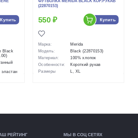
MERE
ФУТБОЛКА MERIDA BLACK КОР.РУКАВ
(22870153)
550 ₽
Купить
Купить
Марка:
Merida
e Black
Модель:
Black (22870153)
.00)
Материал:
100% хлопок
танный
Особенности:
Короткий рукав
%
Размеры
L, XL
 эластан
(выпускаемые):
Производство:
Тайвань
янется в 4
ичная
Разработка:
Тайвань
аемость,...
Цвета
белый
 50-58 см
(выпускаемые):
Артикул:
147891
АШ РЕЙТИНГ
МЫ В СОЦ СЕТЯХ