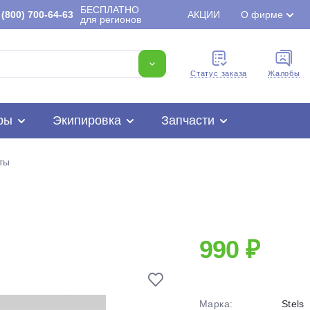
БЕСПЛАТНО
(800) 700-64-63
АКЦИИ
О фирме
для регионов
Cтатус заказа
Жалобы
ры
Экипировка
Запчасти
ты
Для клиентов всех банков
Разбейте
оплату
990 ₽
на части
без переплат
Марка:
Stels