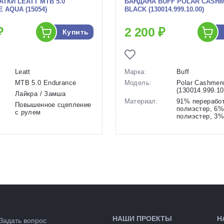
ТКИ LEATT MTB 5.0
БАНДАНА BUFF POLAR CASH
 AQUA (15054)
BLACK (130014.999.10.00)
₽
2 200 ₽
Купить
Leatt
Марка:
Buff
MTB 5.0 Endurance
Модель:
Polar Cashmer
(130014.999.10
Лайкра / Замша
Материал:
91% перерабо
Повышенное сцепление
полиэстер, 6
с рулем
полиэстер, 3%
и:
Короткие,
Особенности:
Двухслойная,
водонепроницаемые,
эластичная (т
легкие
стороны), отл
S, M, L, XL
воздухопрониц
ые):
Размеры
Обхват головы
Тянущаяся манжета
(выпускаемые):
во:
Китай
Режимы:
Осень/Зима
:
ЮАР
Производство:
Испания
Зеленый/голубой
Разработка:
Испания
ые):
Цвета
черный
НАШИ ПРОЕКТЫ
Н
148671
(выпускаемые):
Задать вопрос