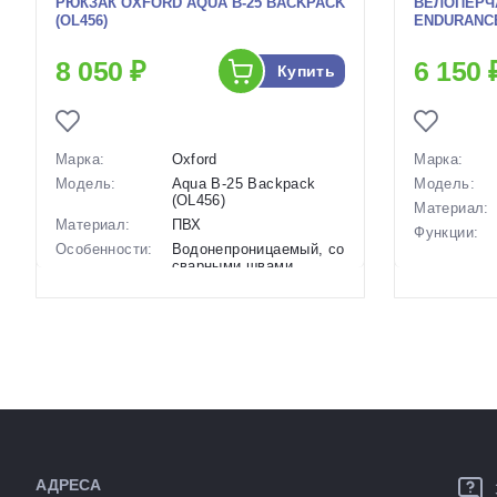
РЮКЗАК OXFORD AQUA B-25 BACKPACK
ВЕЛОПЕРЧА
(OL456)
ENDURANCE
8 050 ₽
6 150 
Купить
Марка:
Oxford
Марка:
Модель:
Aqua B-25 Backpack
Модель:
(OL456)
Материал:
Материал:
ПВХ
Функции:
Особенности:
Водонепроницаемый, со
сварными швами,
Особенност
герметичный основной
отсек-рулон, отсек...
Размеры
50 х 28 х 20 см
Размеры
(выпускаемые):
(выпускаем
Объем:
25 л
Крепление:
Производство:
Китай
Производст
Разработка:
Великобритания
Разработка
Цвета
черный
Цвета
(выпускаемые):
(выпускаем
Артикул:
148735
АДРЕСА
Артикул: