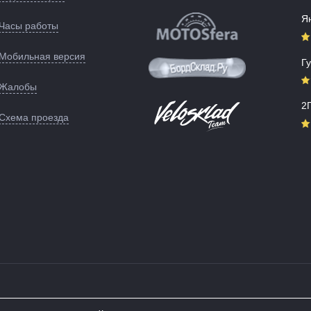
Артикул:
147584
Я
Часы работы
Мобильная версия
Г
Жалобы
2
Схема проезда
ипедов:
распродажа веелосипедов
,
велосипеды Cube
,
велосипеды Stels (Стелс)
,
велоси