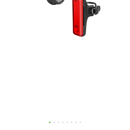
Добавляйте товары
в корзину
Оплачивайте сегодня только
25
% картой любого банка
Получайте товар
выбранный способом
Оставшиеся
75
% будут
списываться
с вашей карты
по
25
%
каждые 2 недели
Подробнее