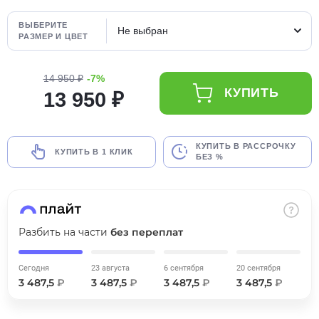
об оплате Плайтом
ВЫБЕРИТЕ
Не выбран
РАЗМЕР И ЦВЕТ
14 950 ₽
-7%
Остались вопросы?
25
КУПИТЬ
13 950 ₽
8 800 302-02-51
plait.ru
раз в 2
недели
КУПИТЬ В РАССРОЧКУ
КУПИТЬ В 1 КЛИК
БЕЗ %
Разбить на части
без переплат
Сегодня
23 августа
6 сентября
20 сентября
3 487,5
₽
3 487,5
₽
3 487,5
₽
3 487,5
₽