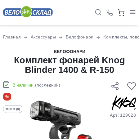
Для клиентов всех банков
Главная
Аксессуары
Велофонари
Комплекты, пов
Разбейте
ВЕЛОФОНАРИ
оплату
Комплект фонарей Knog
на части
Blinder 1400 & R-150
без переплат
В наличии
(последний)
График платежей
%
ФОТО (8)
Сегодня
Арт: 129628
25
%