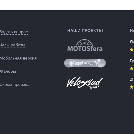
:
Германия
Артикул:
129621
Черный
ые):
128785
НАШИ ПРОЕКТЫ
Н
Задать вопрос
Я
Часы работы
Мобильная версия
Г
Жалобы
2
Схема проезда