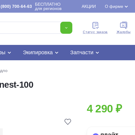
БЕСПЛАТНО
(800) 700-64-63
АКЦИИ
О фирме
для регионов
Cтатус заказа
Жалобы
ры
Экипировка
Запчасти
едло
nest-100
Для клиентов всех банков
4 290 ₽
Разбейте
оплату
на части
без переплат