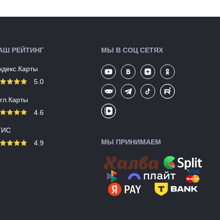
подседельный штырь
(быстросъемное)
Режимы:
8 режимов (Lumia 200)
Производство:
Китай
Разработка:
Россия
АШ РЕЙТИНГ
МЫ В СОЦ СЕТЯХ
Цвета
черный
(выпускаемые):
ндекс.Карты
Артикул:
129713
5.0
угл.Карты
4.6
ГИС
МЫ ПРИНИМАЕМ
4.9