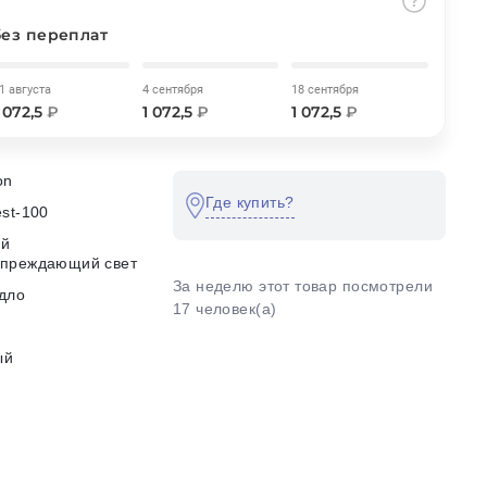
без переплат
1 августа
4 сентября
18 сентября
1 072,5
₽
1 072,5
₽
1 072,5
₽
on
Где купить?
est-100
ий
упреждающий свет
За неделю этот товар посмотрели
дло
17 человек(а)
ый