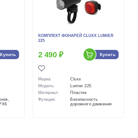
КОМПЛЕКТ ФОНАРЕЙ CLUXX LUMIER
225
2 490 ₽
Купить
Купить
Марка:
Cluxx
Модель:
Lumier 225
Материал:
Пластик
онок,
Функции:
Безопасность
IPX6
дорожного движения
ежима
Особенности:
Комплект (передний/
задний), Светопоток
200/25 люмен,
Водонепроницаемость
IPX5,...
Крепление:
На руль / На