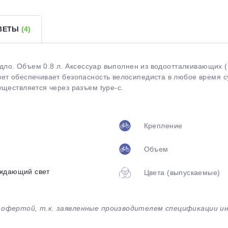
Оставшиеся
75
% будут
списываться
ТВЕТЫ
(4)
с вашей карты
по
25
%
каждые 2 недели
едло. Объем 0.8 л. Аксессуар выполнен из водоотталкивающих (
ет обеспечивает безопасность велосипедиста в любое время су
Подробнее
об оплате Плайтом
ществляется через разъем type-c.
Крепление
25
Объем
раз в 2
Остались вопросы?
недели
ждающий свет
Цвета (выпускаемые)
8 800 302-02-51
plait.ru
й офертой, т.к. заявленные производителем спецификации 