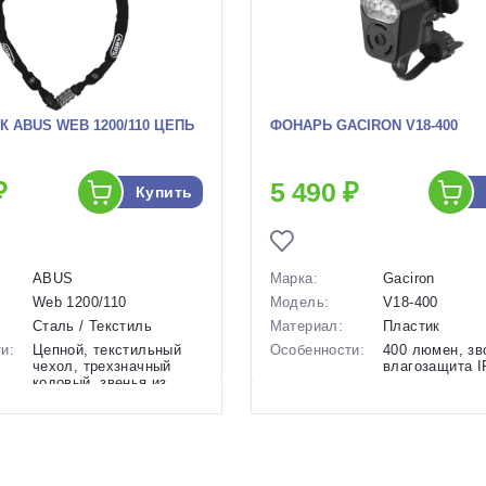
 ABUS WEB 1200/110 ЦЕПЬ
ФОНАРЬ GACIRON V18-400
₽
5 490 ₽
Купить
ABUS
Марка:
Gaciron
Web 1200/110
Модель:
V18-400
Сталь / Текстиль
Материал:
Пластик
и:
Цепной, текстильный
Особенности:
400 люмен, зв
чехол, трехзначный
влагозащита 
кодовый, звенья из
Режимы:
4 световых р
закаленной стали...
Производство:
Китай
1.1 м
Разработка:
Китай
0,36 кг
Цвета
Черный
во:
Германия
(выпускаемые):