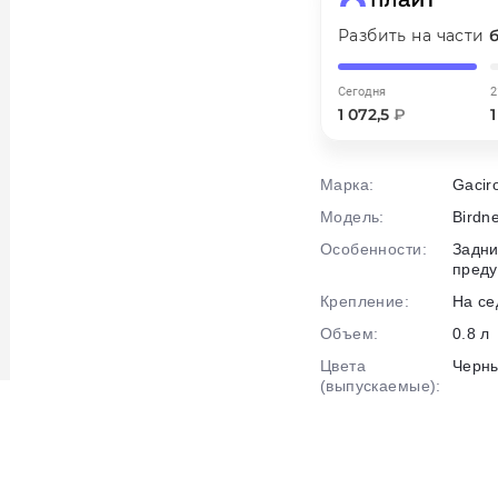
График платежей
Разбить на части
Сегодня
2
Сегодня
1 072,5
₽
25
%
Марка:
Gacir
Модель:
Birdn
Особенности:
Задн
Добавляйте товары
в корзину
пред
Крепление:
На се
Объем:
0.8 л
Оплачивайте сегодня только
Цвета
Черн
25
% картой любого банка
(выпускаемые):
Получайте товар
выбранный способом