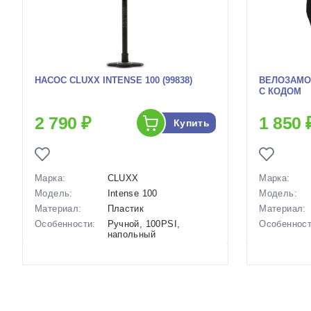
НАСОС CLUXX INTENSE 100 (99838)
ВЕЛОЗАМОК
С КОДОМ
2 790 ₽
1 850 
Купить
Марка:
CLUXX
Марка:
Модель:
Intense 100
Модель:
Материал:
Пластик
Материал:
Особенности:
Ручной, 100PSI,
Особенност
напольный
Вес:
980 гр
Производство:
Китай
Длина:
Разработка:
Китай
Вес:
Цвета
Серый
Производст
(выпускаемые):