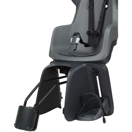
Добавляйте товары
в корзину
Оплачивайте сегодня только
25
% картой любого банка
Получайте товар
выбранный способом
Оставшиеся
75
% будут
списываться
с вашей карты
по
25
%
каждые 2 недели
Подробнее