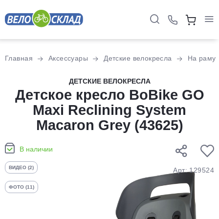
Для клиентов всех банков
Главная
Аксессуары
Детские велокресла
На раму
Разбейте
ДЕТСКИЕ ВЕЛОКРЕСЛА
оплату
Детское кресло BoBike GO
на части
Maxi Reclining System
без переплат
Macaron Grey (43625)
График платежей
В наличии
ВИДЕО (2)
Арт: 129524
Сегодня
ФОТО (11)
25
%