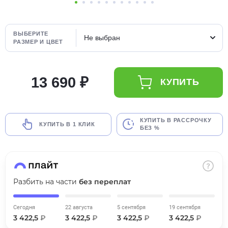
об оплате Плайтом
ВЫБЕРИТЕ
Не выбран
РАЗМЕР И ЦВЕТ
Остались вопросы?
25
8 800 302-02-51
13 690 ₽
КУПИТЬ
plait.ru
раз в 2
недели
КУПИТЬ В РАССРОЧКУ
КУПИТЬ В 1 КЛИК
БЕЗ %
Разбить на части
без переплат
Сегодня
22 августа
5 сентября
19 сентября
3 422,5
₽
3 422,5
₽
3 422,5
₽
3 422,5
₽