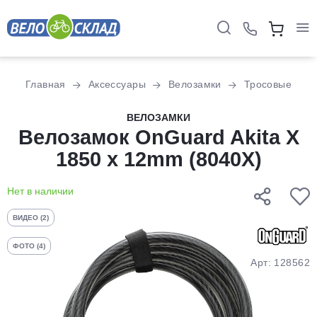
Для клиентов всех банков
Главная
Аксессуары
Велозамки
Тросовые
Разбейте
ВЕЛОЗАМКИ
оплату
Велозамок OnGuard Akita X
на части
1850 x 12mm (8040X)
без переплат
Нет в наличии
График платежей
ВИДЕО (2)
ФОТО (4)
Сегодня
Арт: 128562
25
%