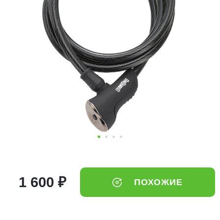
Добавляйте товары
в корзину
Оплачивайте сегодня только
25
% картой любого банка
Получайте товар
выбранный способом
Оставшиеся
75
% будут
списываться
с вашей карты
по
25
%
каждые 2 недели
1 600 ₽
ПОХОЖИЕ
Подробнее