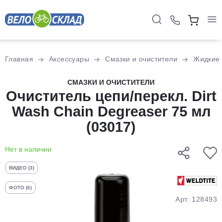
Для клиентов всех банков
Главная
Аксессуары
Смазки и очистители
Жидкие
Разбейте
СМАЗКИ И ОЧИСТИТЕЛИ
Очиститель цепи/перекл. Dirt
оплату
на части
Wash Chain Degreaser 75 мл
без переплат
(03017)
Нет в наличии
График платежей
ВИДЕО (3)
Сегодня
ФОТО (6)
25
%
Арт: 128493