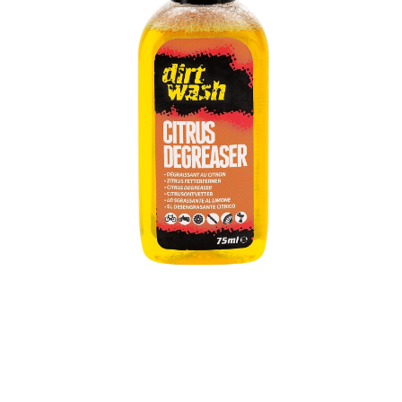
Добавляйте товары
в корзину
Оплачивайте сегодня только
25
% картой любого банка
Получайте товар
выбранный способом
Оставшиеся
75
% будут
списываться
с вашей карты
по
25
%
каждые 2 недели
Подробнее