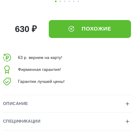
об оплате Плайтом
630 ₽
ПОХОЖИЕ
Остались вопросы?
25
8 800 302-02-51
plait.ru
раз в 2
63 р. вернем на карту!
недели
Фирменная гарантия!
Гарантии лучшей цены!
ОПИСАНИЕ
СПЕЦИФИКАЦИИ