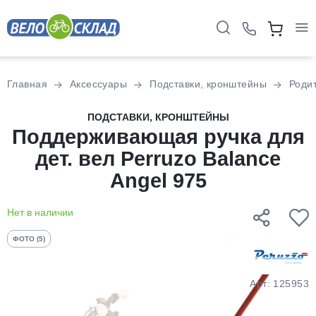
Для клиентов всех банков
Главная
Аксессуары
Подставки, кронштейны
Роди
Разбейте
ПОДСТАВКИ, КРОНШТЕЙНЫ
оплату
Поддерживающая ручка для
на части
дет. вел Perruzo Balance
без переплат
Angel 975
Нет в наличии
График платежей
ФОТО (5)
Сегодня
25
%
Арт: 125953