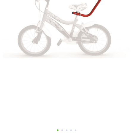
Добавляйте товары
в корзину
Оплачивайте сегодня только
25
% картой любого банка
Получайте товар
выбранный способом
Оставшиеся
75
% будут
списываться
с вашей карты
по
25
%
каждые 2 недели
Подробнее