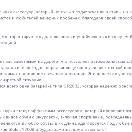
льный аксессуар, который не только подчеркнет ваш стиль, но
истов и любителей вечерних пробежек, благодаря своей способ
 что гарантирует их долговечность и устойчивость к износу. Н
атацией.
раз в 2 недели
 вас заметными на дороге, что позволяет автомобилистам заб
едистов и пешеходов, передвигающихся в условиях плохой вид
 режимах постоянное свечение и мигание. Это делает их униве
конкретной ситуации.
тся всего одна батарейка типа CR2032, которая надежно обесп
шнурки станут эффектным аксессуаром, который привлечет взг
х видов обуви с шнуровкой, включая спортивные, повседневны
правляются в любую обувь, а их длина адаптируется под любые 
ов Stels JY3009 и будьте заметны даже в темноте!