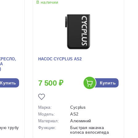
В наличии
КРЕСЛО,
НАСОС CYCPLUS AS2
SA
)
7 500 ₽
Купить
Купить
Марка:
Cycplus
Модель:
AS2
Материал:
Алюминий
ную трубу
Функции:
Быстрая накачка
колеса велосипеда