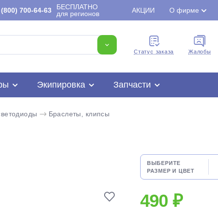
БЕСПЛАТНО
(800) 700-64-63
АКЦИИ
О фирме
для регионов
Cтатус заказа
Жалобы
ры
Экипировка
Запчасти
светодиоды
Браслеты, клипсы
Для клиентов всех банков
ВЫБЕРИТЕ
РАЗМЕР И ЦВЕТ
Разбейте
оплату
490 ₽
на части
без переплат