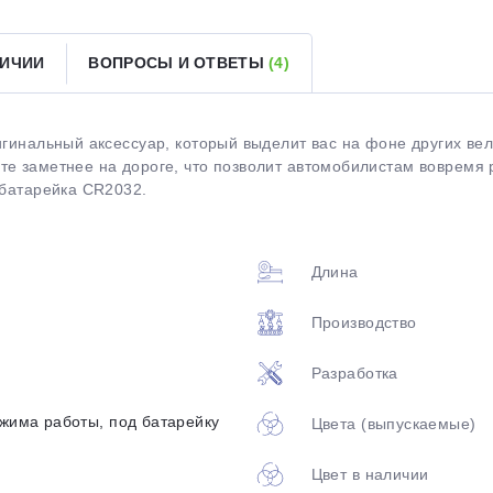
ЛИЧИИ
ВОПРОСЫ И ОТВЕТЫ
(4)
Оставшиеся
75
% будут
списываться
с вашей карты
по
25
%
каждые 2 недели
игинальный аксессуар, который выделит вас на фоне других ве
те заметнее на дороге, что позволит автомобилистам вовремя 
 батарейка CR2032.
Подробнее
об оплате Плайтом
Длина
Производство
25
раз в 2
Разработка
Остались вопросы?
недели
8 800 302-02-51
ежима работы, под батарейку
Цвета (выпускаемые)
plait.ru
Цвет в наличии