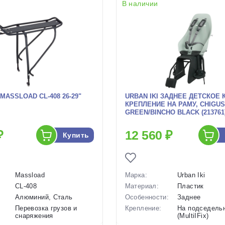
В наличии
MASSLOAD CL-408 26-29ʺ
URBAN IKI ЗАДНЕЕ ДЕТСКОЕ 
КРЕПЛЕНИЕ НА РАМУ, CHIGU
GREEN/BINCHO BLACK (213761
₽
12 560 ₽
Купить
Massload
Марка:
Urban Iki
CL-408
Материал:
Пластик
Алюминий, Сталь
Особенности:
Заднее
Перевозка грузов и
Крепление:
На подседель
снаряжения
(MultiIFix)