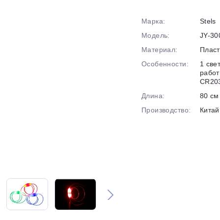
Марка:
Stels
График платежей
Модель:
JY-30
Материал:
Пласт
Сегодня
Особенности:
1 све
25
%
работ
CR20
Длина:
80 см
Производство:
Китай
Добавляйте товары
в корзину
Оплачивайте сегодня только
25
% картой любого банка
Получайте товар
выбранный способом