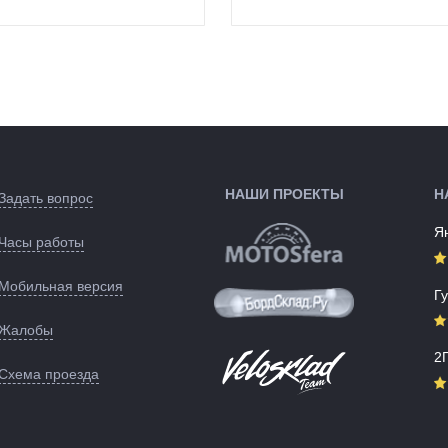
и:
Регулируемый, для
Производство:
Нидерланды
велосипедов с
Разработка:
Нидерланды
колесами от 26 до 29
Цвета
Зеленый/черн
дюймов,
(выпускаемые):
цельнометаллическая...
Артикул:
129149
На раму (к
специальным
отверстиям сверху и
снизу)
0,44 кг
во:
Тайвань, Китай
НАШИ ПРОЕКТЫ
Н
:
Тайвань, Китай
Задать вопрос
черный
Я
ые):
Часы работы
128807
Мобильная версия
Г
Жалобы
2
Схема проезда