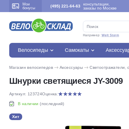
консультации,
Мои
(495) 221-64-63
бонусы
заказы по Москве
Например:
Welt Storm
Велосипеды
Самокаты
Аксессуа
Магазин велосипедов
Аксессуары
Светоотражатели, 
Шнурки светящиеся JY-3009
Артикул: 123724
Оценка:
В наличии
(последний)
Хит