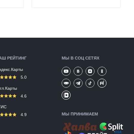
Особенности:
Электрический,
компактный,
максимальное
ый
давление 100 PSI,
быстрая зарядка за
20...
Вес:
0,1 кг
Производство:
Китай
Разработка:
Китай
Цвета
черный
(выпускаемые):
АШ РЕЙТИНГ
МЫ В СОЦ СЕТЯХ
Артикул:
128630
ндекс.Карты
5.0
угл.Карты
4.6
ГИС
МЫ ПРИНИМАЕМ
4.9