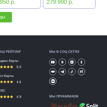
950 р.
279 990 р.
еды
АШ РЕЙТИНГ
МЫ В СОЦ СЕТЯХ
ндекс.Карты
5.0
угл.Карты
4.6
ГИС
МЫ ПРИНИМАЕМ
4.9