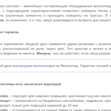
ая система – важнейшая составляющая оборудования велосипеда
, с подходящими характеристиками позволяют набирать более в
ять различные элементы и проходить повороты на трассах. В 
ов
, их различиях, и о том, какую разновидность выбрать для вашег
е тормоза
я торможения ободной диск сжимается двумя рычагами с резино
и, расположенной на руле, через трос. Это простая и легкая в 
 и вовремя их менять.
Минусы
: она не работает, если обод искри
ый день
распродажа велосипедов
на Велосклад. Гарантия лучшей ц
 системы есть несколько вариаций
:
brake
– подходят для широких покрышек, крепление под них присут
лещи»
– применяются на бюджетных шоссейниках; надежные, прос
дходят только для покрышек шириной до 32 мм;
brake
– устанавливаются на горные байки (а также гибриды и горо