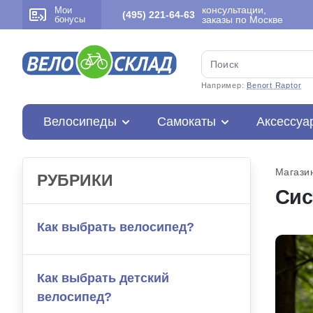
консультации,
Мои
(495) 221-64-63
бонусы
заказы по Москве
Например:
Benort Raptor
Велосипеды
Самокаты
Аксессуа
Магази
РУБРИКИ
Сис
Как выбрать велосипед?
Как выбрать детский
велосипед?