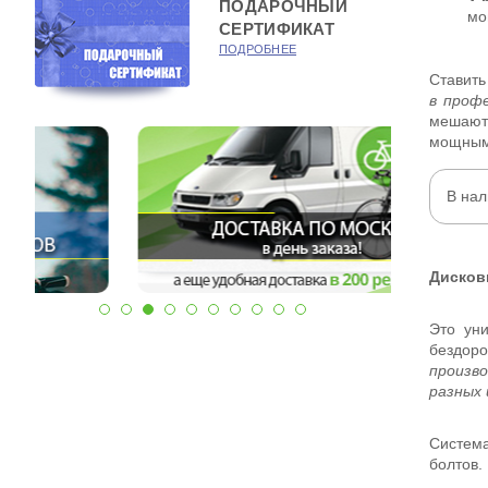
ПОДАРОЧНЫЙ
мо
СЕРТИФИКАТ
ПОДРОБНЕЕ
Ставить
в проф
мешают 
мощным
В нал
Дисков
Это ун
бездоро
произв
разных 
Система
болтов.