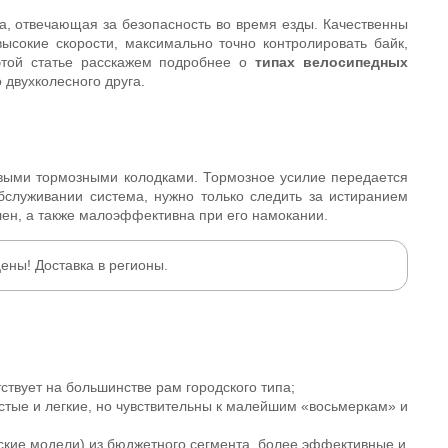
, отвечающая за безопасность во время езды. Качественны
ысокие скорости, максимально точно контролировать байк,
этой статье расскажем подробнее о
типах велосипедных
о двухколесного друга.
выми тормозными колодками. Тормозное усилие передается
обслуживании система, нужно только следить за истиранием
влен, а также малоэффективна при его намокании.
ены! Доставка в регионы.
ствует на большинстве рам городского типа;
тые и легкие, но чувствительны к малейшим «восьмеркам» и
дские модели) из бюджетного сегмента, более эффективные и