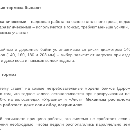
ые тормоза бывают
:
ханическими
– надежная работа на основе стального троса, подхо
дравлическими
– используются в гонках, требуют меньше усилий,
ожных участках.
ейные и дорожные байки устанавливаются диски диаметром 140
ов (140, 160, 180 и 203 мм) – выбор зависит от нагрузок при ез
 и даже веса и навыков велосипедиста.
 тормоз
тему ставят на самые нетребовательные модели байков (дорож
в том, что заднее колесо останавливается при прокручивании п
90-х на велосипедах «Украина» и «Аист».
Механизм расположе
о работает, даже если обод искривился
.
й логичности принципа работы, эта система не сработает, если 
ния необходимо, чтобы педали располагались параллельно земл
.