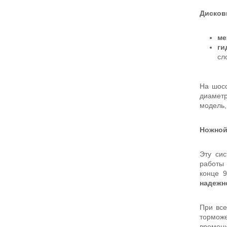
Дисков
ме
ги
сл
На шосс
диаметр
модель,
Ножной
Эту сис
работы 
конце 
надежн
При все
торможе
времени