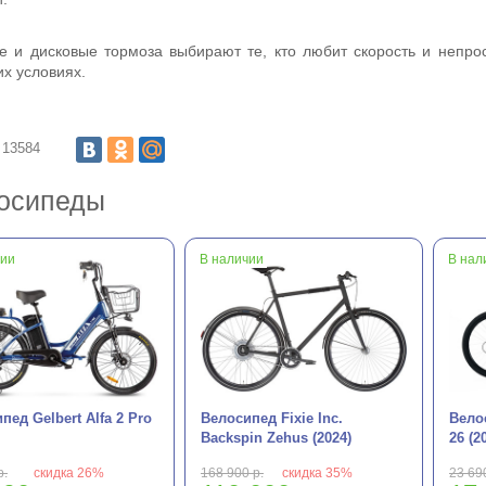
 и дисковые тормоза выбирают те, кто любит скорость и непро
их условиях.
13584
осипеды
чии
В наличии
В нал
пед Gelbert Alfa 2 Pro
Велосипед Fixie Inc.
Вело
Backspin Zehus (2024)
26 (2
р.
скидка 26%
168 900 р.
скидка 35%
23 690