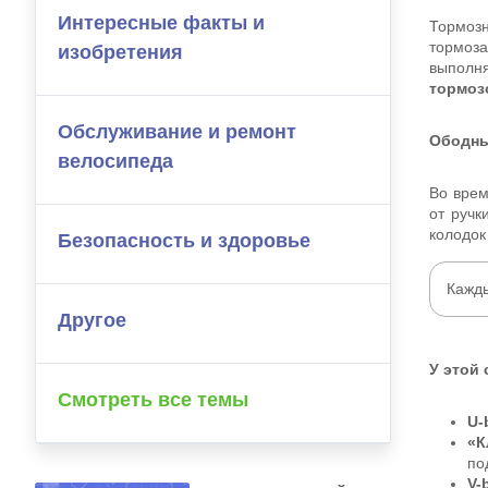
Интересные факты и
Тормозн
тормоза
изобретения
выполн
тормоз
Обслуживание и ремонт
Ободны
велосипеда
Во врем
от ручк
колодок
Безопасность и здоровье
Кажд
Другое
У этой
Смотреть все темы
U-
«К
по
V-