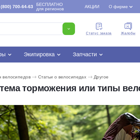
БЕСПЛАТНО
(800) 700-64-63
АКЦИИ
О фирме
для регионов
Cтатус заказа
Жалобы
ры
Экипировка
Запчасти
н велосипедов
Статьи о велосипедах
Другое
тема торможения или типы ве