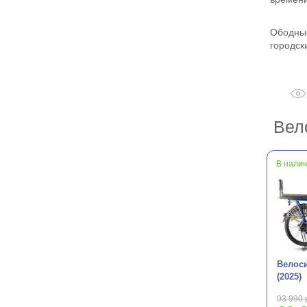
Ободные
городск
Вел
В нали
Велоси
(2025)
93 990 