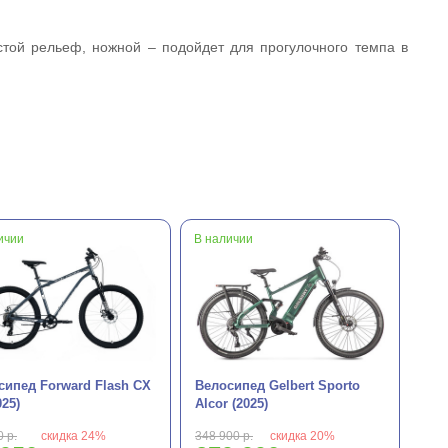
стой рельеф, ножной – подойдет для прогулочного темпа в
ичии
В наличии
сипед Forward Flash CX
Велосипед Gelbert Sporto
025)
Alcor (2025)
 р.
скидка 24%
348 900 р.
скидка 20%