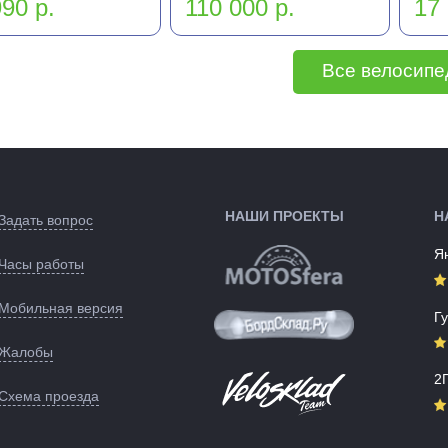
90 р.
110 000 р.
17 
Все велосип
НАШИ ПРОЕКТЫ
Н
Задать вопрос
Я
Часы работы
Мобильная версия
Г
Жалобы
2
Схема проезда