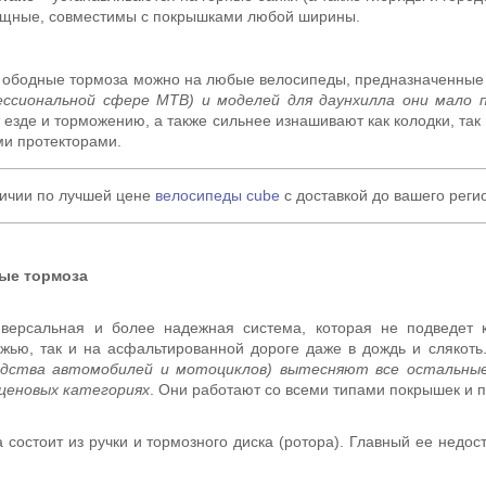
щные, совместимы с покрышками любой ширины.
 ободные тормоза можно на любые велосипеды, предназначенные 
ессиональной сфере MTB) и моделей для даунхилла они мало 
езде и торможению, а также сильнее изнашивают как колодки, так 
и протекторами.
ичии по лучшей цене
велосипеды cube
с доставкой до вашего реги
ые тормоза
иверсальная и более надежная система, которая не подведет 
жью, так и на асфальтированной дороге даже в дождь и слякоть
одства автомобилей и мотоциклов) вытесняют все остальные
ценовых категориях
. Они работают со всеми типами покрышек и п
 состоит из ручки и тормозного диска (ротора). Главный ее недост