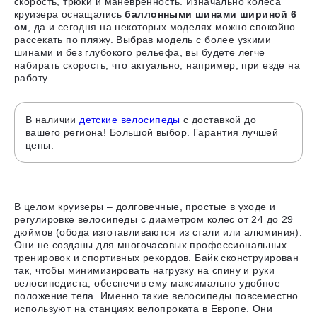
скорость, трюки и маневренность. Изначально колеса
круизера оснащались
баллонными шинами шириной 6
см
, да и сегодня на некоторых моделях можно спокойно
рассекать по пляжу. Выбрав модель с более узкими
шинами и без глубокого рельефа, вы будете легче
набирать скорость, что актуально, например, при езде на
работу.
В наличии
детские велосипеды
с доставкой до
вашего региона! Большой выбор. Гарантия лучшей
цены.
В целом круизеры – долговечные, простые в уходе и
регулировке велосипеды с диаметром колес от 24 до 29
дюймов (обода изготавливаются из стали или алюминия).
Они не созданы для многочасовых профессиональных
тренировок и спортивных рекордов.
Байк сконструирован
так, чтобы минимизировать нагрузку на спину и руки
велосипедиста, обеспечив ему максимально удобное
положение тела
. Именно такие велосипеды повсеместно
используют на станциях велопроката в Европе. Они