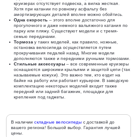
круизерах отсутствует подвеска, а вилка жесткая.
Хотя при катании по ровному асфальту без
амортизирующих деталей вполне можно обойтись.
Одна скорость
– этого вполне достаточно для
прогулочного и даже немного вальяжного катания по
парку или пляжу. Существуют модели и с тремя-
семью передачами.
Тормоза
у таких моделей, как правило, ножные,
остановка велосипеда осуществляется путем
прокручивания педалей назад. Многие модели
дополняются также и передними ручными тормозами.
Стильные аксессуары
– все современные круизеры
оснащаются широкими крыльями и защитой цепи (так
называемые кожухи). Это важно тем, кто ездит на
байке на работу или работает курьером. В заводскую
комплектацию некоторых моделей входит также
передний или задний багажник, площадки для
крепления под гаджеты.
В наличии
складные велосипеды
с доставкой до
вашего региона! Большой выбор. Гарантия лучшей
цены.