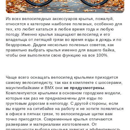
Из всех велосипедных аксессуаров крылья, пожалуй,
относятся к категории наиболее полезных, особенно для
тех, кто любит кататься в любое время года и любую
погоду. Именно крылья защищают велосипед и его
владельца от летящей грязи во время езды в дождь и по
бездорожью. Дадим несколько полезных советов, как
правильно выбрать крылья именно для вашего байка,
чтобы они выполняли свою функцию на все 100%.
Чаще всего оснащать велосипед крыльями приходится
самому велосипедисту, так как в комплекте с шоссерами,
маунтинбайками и BMX они
не предусмотрены
.
Комплектуются крыльями в основном городские модели,
которые как раз не предназначены для езды по
грунтовым дорогам в непогоду. С другой стороны, если
вы ездите на ситибайке на работу и не хотите появляться
в офисе в пятнах грязи, то велосипедные щитки вам
точно пригодятся. Современные крылья отличаются
размерами и материалами изготовления. От
правильности выбора крыльев зависит и эффективность