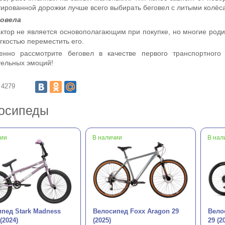
ированной дорожки лучше всего выбирать беговел с литыми колёсам
говела
ктор не является основополагающим при покупке, но многие роди
ёгкостью переместить его.
енно рассмотрите беговел в качестве первого транспортного
ельных эмоций!
4279
осипеды
чии
В наличии
В нал
пед Stark Madness
Велосипед Foxx Aragon 29
Велос
(2024)
(2025)
29 (2