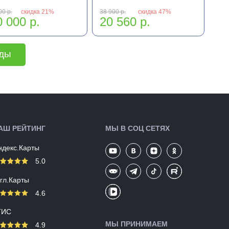
00 р.
скидка 21%
38 900 р.
скидка 47%
 000 р.
20 560 р.
еды
АШ РЕЙТИНГ
МЫ В СОЦ СЕТЯХ
ндекс.Карты
5.0
угл.Карты
4.6
ГИС
МЫ ПРИНИМАЕМ
4.9