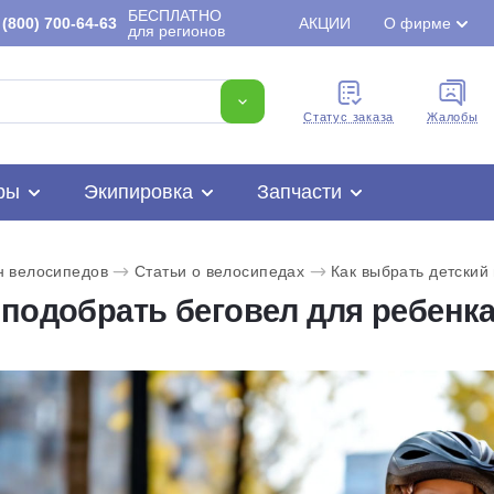
БЕСПЛАТНО
(800) 700-64-63
АКЦИИ
О фирме
для регионов
Cтатус заказа
Жалобы
ры
Экипировка
Запчасти
н велосипедов
Статьи о велосипедах
Как выбрать детский
 подобрать беговел для ребенк