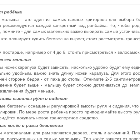
т ребёнка
 малыша - это один из самых важных критериев для выбора бег
а рекомендуется каждый конкретный вид ранбайка. Но, чтобы ро
, помните - для самых маленьких важно выбирать самые устойчивы
, кто планирует купить беговел на вырост, стоит рассмотреть тра
м постарше, например от 4 до 6, стоить присмотреться к велосамок
ножек малыша
ы ножек карапуза будет зависеть, насколько удобно будет ему езд
льно удобным, важно знать длину ножки карапуза. Для этого д
ней стороне бедра - от паха до стопы. Отнимите 2-5 сантиметро
дение будет выше - малышу будет сложно дотягиваться до земли 
развлечения будет меньше.
ровка высоты руля и сидения
ые беговелы оснащены регулировкой высоты руля и сидения, что
улировки. По мере роста ребенка просто приподнимайте высоту руля 
ридётся покупать новое транспортное средство.
ал колёс и рамы беговелов
 материалами для рам являются дерево,, сталь и алюминий. Плас
ов, рассчитанных на самых маленьких. Тип колёс зависит от пове