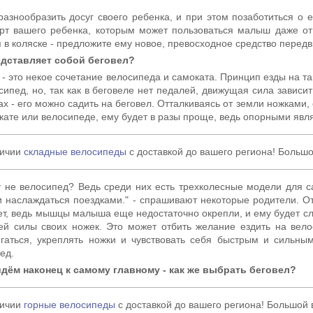
разнообразить досуг своего ребенка, и при этом позаботиться о
рт вашего ребенка, которым может пользоваться малыш даже от
я в коляске - предложите ему новое, превосходное средство перед
едставляет собой беговел?
 - это некое сочетание велосипеда и самоката. Принцип езды на так
сипед, но, так как в беговеле нет педалей, движущая сила зависит 
ах - его можно садить на беговел. Отталкиваясь от земли ножками, 
кате или велосипеде, ему будет в разы проще, ведь опорными явл
личии
складные велосипеды
с доставкой до вашего региона! Больш
 не велосипед? Ведь среди них есть трехколесные модели для с
и наслаждаться поездками." - спрашивают некоторые родители. 
лет, ведь мышцы малыша еще недостаточно окрепли, и ему будет с
й силы своих ножек. Это может отбить желание ездить на велос
гаться, укреплять ножки и чувствовать себя быстрым и сильны
ед.
дём наконец к самому главному - как же выбрать беговел?
личии
горные велосипеды
с доставкой до вашего региона! Большой 