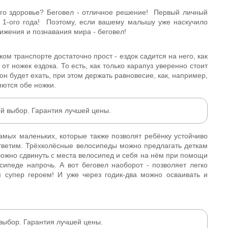
 его здоровье? Беговел - отличное решение! Первый личный
 1-ого года! Поэтому, если вашему малышу уже наскучило
вижения и познавания мира - беговел!
ом транспорте достаточно прост - ездок садится на него, как
от ножек ездока. То есть, как только карапуз уверенно стоит
он будет ехать, при этом держать равновесие, как, например,
яются обе ножки.
ой выбор. Гарантия лучшей цены.
амых маленьких, которые также позволят ребёнку устойчиво
Ответим. Трёхколёсные велосипеды можно предлагать деткам
ложно сдвинуть с места велосипед и себя на нём при помощи
ипеде напрочь. А вот беговел наоборот - позволяет легко
м супер героем! И уже через годик-два можно осваивать и
выбор. Гарантия лучшей цены.