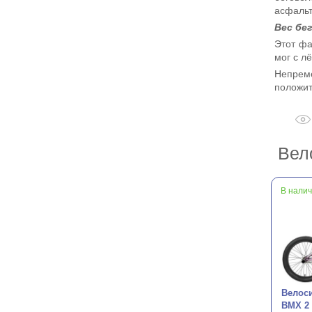
асфальт
Вес бе
Этот фа
мог с л
Непрем
положит
Вел
В нали
Велоси
BMX 2 