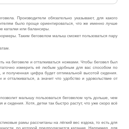
овела. Производители обязательно указывают, для какого
дителям было проще ориентироваться, что же именно лучше
е каталки или балансиры.
нсформеры. Таким беговелом малыш сможет пользоваться пару
атам.
ить на беговеле и отталкиваться ножками. Чтобы беговел был
остаточно измерить её любым удобным для вас способом по
в, и полученная цифра будет оптимальной высотой сидения.
и отталкиваться, а значит что удобство и удовольствие от
 позволит малышу пользоваться беговелом чуть дольше, чем
и сидения. Хотя, детки так быстро растут, что уже скоро всё
тиковые рамы рассчитаны на лёгкий вес ездока, то есть для
рхности, по которой предполагается катание. Например, для