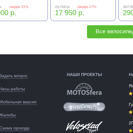
р.
скидка 31%
24 700 р.
скидка 27%
367 9
00 р.
17 950 р.
290
Все велосип
НАШИ ПРОЕКТЫ
Н
Задать вопрос
Я
Часы работы
Мобильная версия
Г
Жалобы
2
Схема проезда