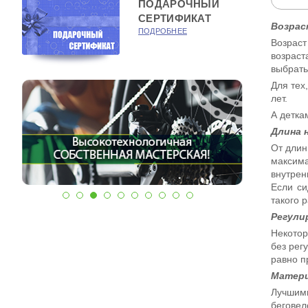
ПОДАРОЧНЫЙ
СЕРТИФИКАТ
Возрас
ПОДРОБНЕЕ
Возраст
возраст
выбрать
Для тех
лет.
А детка
Длина 
От длин
максима
внутрен
Если си
такого 
Регули
Некотор
без рег
равно п
Матери
Лучшими
беговел