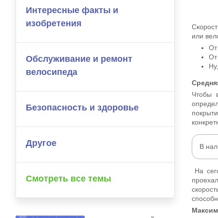
Интересные факты и
изобретения
Скорост
или вел
От
От
Обслуживание и ремонт
Ну
велосипеда
Средня
Чтобы 
определ
Безопасность и здоровье
покрыти
конкрет
Другое
В на
На сего
Смотреть все темы
проехал
скорост
способн
Максим