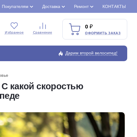
Покупателям
Доставка
Ремонт
КОНТАКТЫ
0
Избранное
Сравнение
ОФОРМИТЬ ЗАКАЗ
Дарим второй велосипед!
овье
 С какой скоростью
педе