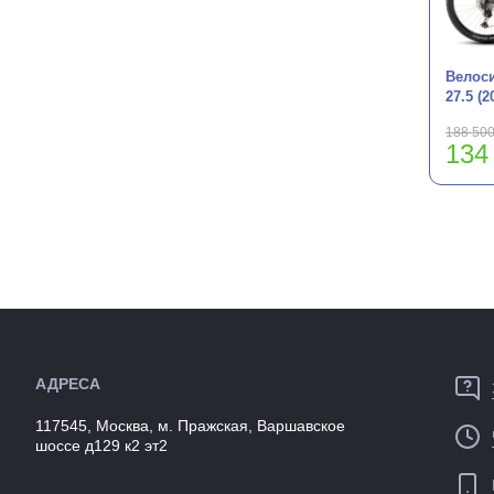
Велоси
27.5 (2
188 500
134
АДРЕСА
117545, Москва, м. Пражская, Варшавское
шоссе д129 к2 эт2