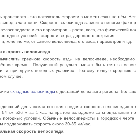
ь транспорта - это показатель скорости в момент езды на нём. Не
осипед в частности. Скорость велосипеда зависит от многих факто
 велосипедиста и его параметров - роста, веса, его физической по
 погодных условий - скорости ветра, дорожного покрытия.
, и, конечно же, от самого велосипеда, его веса, параметров и т.д.
я скорость велосипеда
вычислить среднюю скорость езды на велосипеде, необходимо 
ённое время. Полученный результат может быть взят за основу
и, и при других погодных условиях. Поэтому точную среднюю с
ном случае.
личии
складные велосипеды
с доставкой до вашего региона! Больш
дняшний день самая высокая средняя скорость велосипедиста б
 54 км 526 м за 1 час на крытом велодроме со специальным н
ь погодных условий. Обычные велосипедисты в городской черте 
ы поддерживать скорость около 30-35 км/час.
альная скорость велосипеда