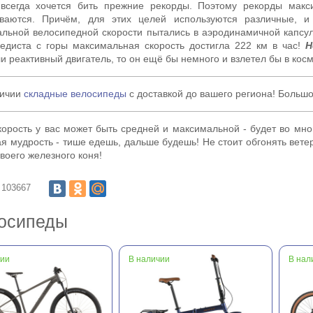
всегда хочется бить прежние рекорды. Поэтому рекорды макс
иваются. Причём, для этих целей используются различные, 
льной велосипедной скорости пытались в аэродинамичной капсуле.
едиста с горы максимальная скорость достигла 222 км в час!
Н
и реактивный двигатель, то он ещё бы немного и взлетел бы в космос
личии
складные велосипеды
с доставкой до вашего региона! Больш
корость у вас может быть средней и максимальной - будет во мно
я мудрость - тише едешь, дальше будешь! Не стоит обгонять ветер
своего железного коня!
103667
осипеды
чии
В наличии
В нал