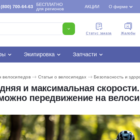
БЕСПЛАТНО
(800) 700-64-63
АКЦИИ
О фирме
для регионов
Cтатус заказа
Жалобы
ры
Экипировка
Запчасти
н велосипедов
Статьи о велосипедах
Безопасность и здор
дняя и максимальная скорости.
можно передвижение на велоси