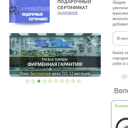
ПОДАРОЧНЫЙ
Людям 
СЕРТИФИКАТ
увелич
максима
ПОДРОБНЕЕ
велосип
добавил
В на
Какая с
народна
себя и 
Вел
В нали