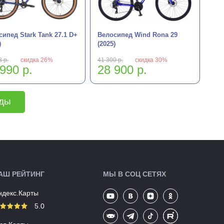
ипед Stark Tank 27.1 D+
Велосипед Wind Rona 29
)
(2025)
 р.
скидка 26%
41 300 р.
скидка 30%
990 р.
28 900 р.
еды
АШ РЕЙТИНГ
МЫ В СОЦ СЕТЯХ
ндекс.Карты
5.0