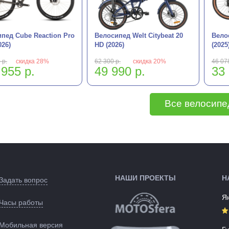
пед Cube Reaction Pro
Велосипед Welt Citybeat 20
Велос
026)
HD (2026)
(2025
 р.
скидка 28%
62 300 р.
скидка 20%
46 078
 955 р.
49 990 р.
33 
Все велосип
НАШИ ПРОЕКТЫ
Н
Задать вопрос
Я
Часы работы
Мобильная версия