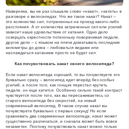
Наверняка, вы не раз слышали слово «накат», «катить» в
разговоре о велосипедах. Что же такое накат? Накат –
это количество сил, потраченных на проезд какого-либо
расстояния. А от количества затраченных сил или усилий
зависит наше удовольствие от катания. Одно дело
созерцать окрестности потихоньку поворачивая педали,
другое дело – с языком на плече доматывать последние
километры до дома – любоваться видами или
наслаждаться катанием просто не будет сил.
Как почувствовать накат своего велосипеда?
Если накат велосипеда хороший, то вы почувствуете это
буквально сразу – велосипед едет вперёд без особых
усилий, а после того, как гонщик перестал крутить
педали, он еще катится. Особенно сильно такой контраст
чувствуется после того, как вы пересаживаетесь со
старого велосипеда без скоростей, на новый
современный велосипед. В таком случае накат вы
почувствуете буквально с первых секунд! Но если
сравнивать два современных велосипеда, накат может
существенно различаться, и сначала может быть вовсе
незаметен. Поэтому почувствовать накат можно только