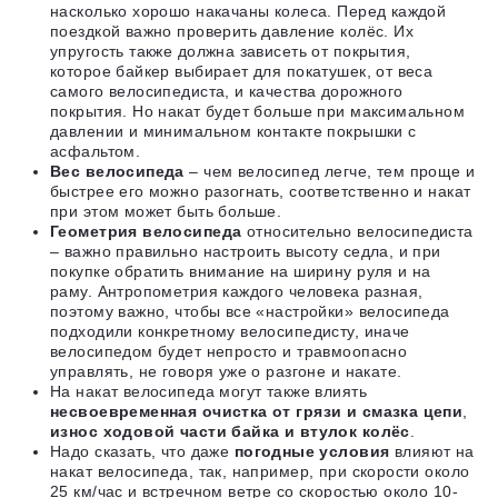
насколько хорошо накачаны колеса. Перед каждой
поездкой важно проверить давление колёс. Их
упругость также должна зависеть от покрытия,
которое байкер выбирает для покатушек, от веса
самого велосипедиста, и качества дорожного
покрытия. Но накат будет больше при максимальном
давлении и минимальном контакте покрышки с
асфальтом.
Вес велосипеда
– чем велосипед легче, тем проще и
быстрее его можно разогнать, соответственно и накат
при этом может быть больше.
Геометрия велосипеда
относительно велосипедиста
– важно правильно настроить высоту седла, и при
покупке обратить внимание на ширину руля и на
раму. Антропометрия каждого человека разная,
поэтому важно, чтобы все «настройки» велосипеда
подходили конкретному велосипедисту, иначе
велосипедом будет непросто и травмоопасно
управлять, не говоря уже о разгоне и накате.
На накат велосипеда могут также влиять
несвоевременная очистка от грязи и смазка цепи
,
износ ходовой части байка и втулок колёс
.
Надо сказать, что даже
погодные условия
влияют на
накат велосипеда, так, например, при скорости около
25 км/час и встречном ветре со скоростью около 10-