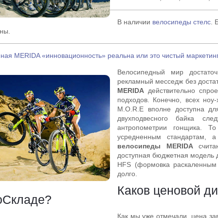
В наличии
велосипеды стелс
. 
ны.
ная MERIDA «инновационность» реальна или это чистый маркетин
Велосипедный мир достаточ
рекламный месседж без доста
MERIDA
действительно спрое
подходов. Конечно, всех ноу
M.O.R.E вполне доступна дл
двухподвесного байка сле
антропометрии гонщика. Т
усредненным стандартам, а
велосипеды MERIDA
считаю
доступная бюджетная модель 
HFS (формовка раскаленным 
долго.
Каков ценовой д
оСкладе?
Как мы уже отмечали, цена зав