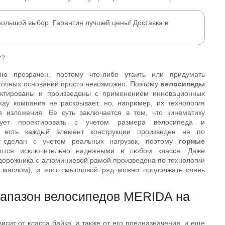
Большой выбор. Гарантия лучшей цены! Доставка в
г?
но прозрачен, поэтому что-либо утаить или придумать
точных оснований просто невозможно. Поэтому
велосипеды
ктированы и произведены с применением инновационных
-хау компания не раскрывает, но, например, их технология
я изложения. Ее суть заключается в том, что кинематику
дует проектировать с учетом размера велосипеда и
о есть каждый элемент конструкции произведен не по
 сделан с учетом реальных нагрузок, поэтому
горные
тся исключительно надежными в любом классе. Даже
дорожника с алюминиевой рамой произведена по технологии
маслом), и этот смысловой ряд можно продолжать очень
иапазон велосипедов MERIDA на
исит от класса байка, а также от его предназначения, и еще