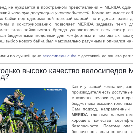
енд не нуждается в пространном представлении – MERIDA один 
ивший
хорошую репутацию у потребителей
. Компания имеет соб
ко байки под одноименной торговой маркой, но и делает рамы 
огиям и конструированию позволяет MERIDA задавать темп д
мент этого тайваньского бренда удовлетворяет весь спектр с
ивая бюджетными моделями для комфортных и неспешных покат
аш выбор нового байка был максимально разумным и опирался на 
ичии по лучшей цене
велосипеды cube
с доставкой до вашего реги
олько высоко качество велосипедов M
нд?
Как и у всякой компании, за
производителя есть доступны
множество велосипедов в сре
бюджетника высоких гоночных 
Сам подход, направленный 
MERIDA
главным элементом 
хорошего качества сертиф
безопасности. Поэтому опа
беспочвенны, если, конечно,
в