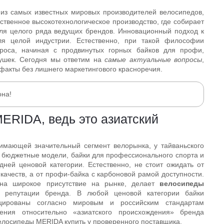
из самых известных мировых производителей велосипедов,
ственное высокотехнологическое производство, где собирает
для целого ряда ведущих брендов. Инновационный подход к
ля целой индустрии. Естественно, при такой философии
проса, начиная с продвинутых горных байков для профи,
ушек. Сегодня мы ответим на
самые актуальные вопросы
,
факты без лишнего маркетингового красноречия.
она!
ERIDA, ведь это азиатский
нимающей значительный сегмент велорынка, у тайваньского
е бюджетные модели, байки для профессионального спорта и
дней ценовой категории. Естественно, не стоит ожидать от
качеств, а от профи-байка с карбоновой рамой доступности.
на широкое присутствие на рынке, делает
велосипеды
репутации бренда. В любой ценовой категории байки
ицированы согласно мировым и российским стандартам
сения относительно «азиатского происхождения» бренда
елосипеды MERIDA купить
у проверенного поставщика.