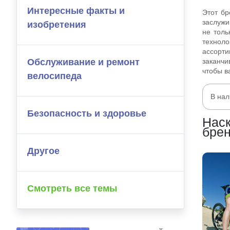
Интересные факты и
Этот бр
заслуж
изобретения
не толь
технол
ассорти
Обслуживание и ремонт
заканч
чтобы в
велосипеда
В нал
Безопасность и здоровье
Наск
бре
Другое
Смотреть все темы