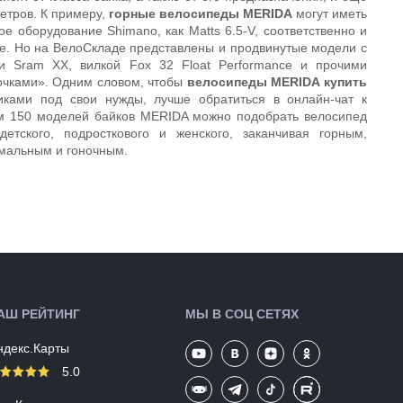
етров. К примеру,
горные велосипеды MERIDA
могут иметь
 оборудование Shimano, как Matts 6.5-V, соответственно и
.е. Но на ВелоСкладе представлены и продвинутые модели с
и Sram XX, вилкой Fox 32 Float Performance и прочими
очками». Одним словом, чтобы
велосипеды MERIDA купить
иками под свои нужды, лучше обратиться в онлайн-чат к
ем 150 моделей байков MERIDA можно подобрать велосипед
етского, подросткового и женского, заканчивая горным,
мальным и гоночным.
АШ РЕЙТИНГ
МЫ В СОЦ СЕТЯХ
ндекс.Карты
5.0