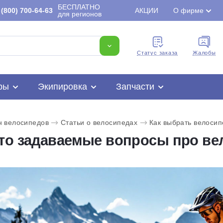
БЕСПЛАТНО
(800) 700-64-63
АКЦИИ
О фирме
для регионов
Cтатус заказа
Жалобы
ры
Экипировка
Запчасти
н велосипедов
Статьи о велосипедах
Как выбрать велосип
то задаваемые вопросы про в