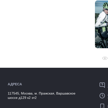
АДРЕСА
117545, Москва, м. Пражская, Варшавское
шоссе д129 к2 эт2