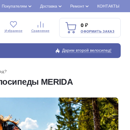
Покупателям
Доставка
Ремонт
КОНТАКТЫ
0
Избранное
Сравнение
ОФОРМИТЬ ЗАКАЗ
Дарим второй велосипед!
ед?
елосипеды MERIDA