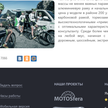
массы не менее важных парам
алюминиевую раму и начальное
цена у модели в районе 200 у
карбоновой рамой, тормозам
высокотехнологичными «прим
с оптимальными характерист
консультанту. Среди более ч
на любой вкус, начиная с д
дорожным, шоссейным, экстре
7066
НАШИ ПРОЕКТЫ
Н
Задать вопрос
Я
Часы работы
Мобильная версия