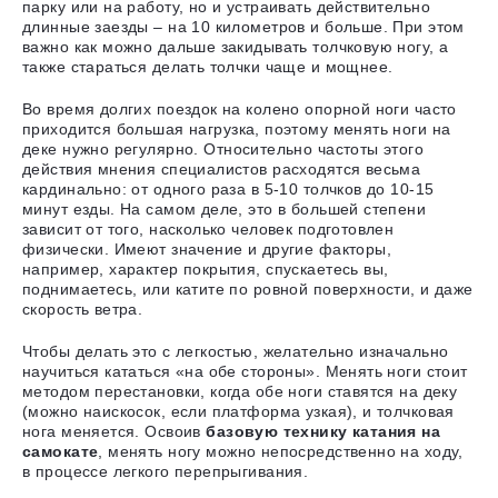
парку или на работу, но и устраивать действительно
длинные заезды – на 10 километров и больше. При этом
важно как можно дальше закидывать толчковую ногу
, а
также стараться делать толчки чаще и мощнее.
Во время долгих поездок на колено опорной ноги часто
приходится
большая нагрузка, поэтому менять ноги на
деке нужно регулярно
. Относительно частоты этого
действия мнения специалистов расходятся весьма
кардинально: от одного раза в 5-10 толчков до 10-15
минут езды. На самом деле, это в большей степени
зависит от того, насколько человек подготовлен
физически. Имеют значение и другие факторы,
например, характер покрытия, спускаетесь вы,
поднимаетесь, или катите по ровной поверхности, и даже
скорость ветра.
Чтобы делать это с легкостью, желательно изначально
научиться кататься «на обе стороны». Менять ноги стоит
методом перестановки, когда обе ноги ставятся на деку
(можно наискосок, если платформа узкая), и толчковая
нога меняется. Освоив
базовую технику катания на
самокате
, менять ногу можно непосредственно на ходу,
в процессе легкого перепрыгивания.