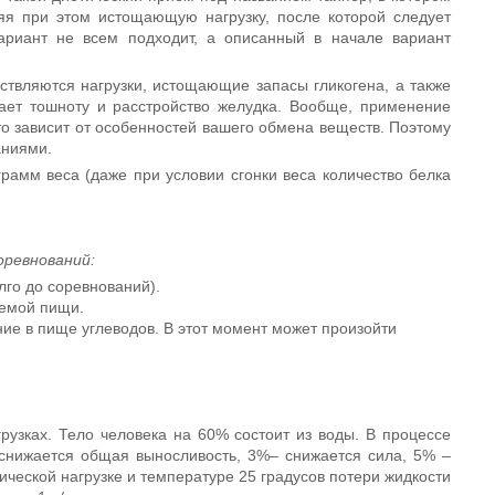
яя при этом истощающую нагрузку, после которой следует
ариант не всем подходит, а описанный в начале вариант
ествляются нагрузки, истощающие запасы гликогена, а также
ает тошноту и расстройство желудка. Вообще, применение
о зависит от особенностей вашего обмена веществ. Поэтому
аниями.
грамм веса (даже при условии сгонки веса количество белка
оревнований:
лго до соревнований).
аемой пищи.
ие в пище углеводов. В этот момент может произойти
рузках. Тело человека на 60% состоит из воды. В процессе
снижается общая выносливость, 3%– снижается сила, 5% –
ческой нагрузке и температуре 25 градусов потери жидкости