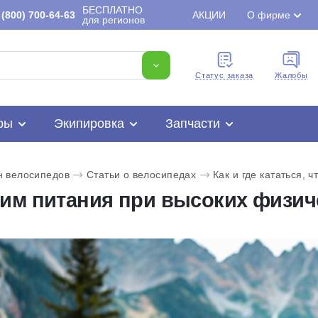
БЕСПЛАТНО
(800) 700-64-63
АКЦИИ
О фирме
для регионов
Cтатус заказа
Жалобы
ры
Экипировка
Запчасти
н велосипедов
Статьи о велосипедах
Как и где кататься, ч
им питания при высоких физиче