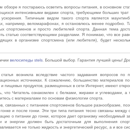
м обзоре я постараюсь осветить вопросы питания, в основном стат
щихся интенсивными видами спорта, требующими больших трат 
и ускорения. Типичным видом такого спорта является маунтин
ах, например, веломарафонах, я остановлюсь менее подробно. Т
ых спортсменов и просто любителей спорта. Данная тема дост
ть статью соответствующими разделами. Я понимаю, что все равн
дящих в организме спортсмена (или любителя), будет несколь
личии
велосипеды stels
. Большой выбор. Гарантия лучшей цены! Дос
 статья возникла вследствие частого задавания вопросов по 
ционных источниках. К сожалению, большинство материалов по 
 и пищевых продуктов, размещенных в сети Интернет, имеют откр
, что Читатель ознакомлен с белками, жирами и углеводами, а 
итесь с материалами по основам физиологии спорта.
в, связанных с питанием спортсменов большое разнообразие, по
в гонке и после гонки. Эти три типа питания тесно связаны между
цию о питании до гонки, которое дает организму необходимый зап
ти и энергии должен быть достаточным для выполнения спорт
авливается не только жидкость и энергетический ресурс, а и все с