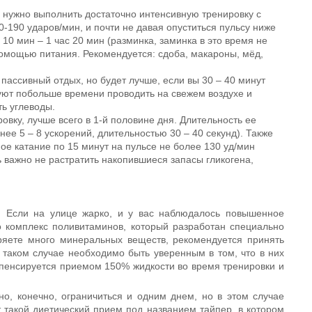
, нужно выполнить достаточно интенсивную тренировку с
-190 ударов/мин, и почти не давая опуститься пульсу ниже
 10 мин – 1 час 20 мин (разминка, заминка в это время не
помощью питания. Рекомендуется: сдоба, макароны, мёд,
 пассивный отдых, но будет лучше, если вы 30 – 40 минут
дуют побольше времени проводить на свежем воздухе и
ть углеводы.
овку, лучше всего в 1-й половине дня. Длительность ее
нее 5 – 8 ускорений, длительностью 30 – 40 секунд). Также
ое катание по 15 минут на пульсе не более 130 уд/мин
 важно не растратить накопившиеся запасы гликогена,
. Если на улице жарко, и у вас наблюдалось повышенное
о комплекс поливитаминов, который разработан специально
еряете много минеральных веществ, рекомендуется принять
таком случае необходимо быть уверенным в том, что в них
мпенсируется приемом 150% жидкости во время тренировки и
, конечно, ограничиться и одним днем, но в этом случае
 такой диетический прием под названием тайпер, в котором