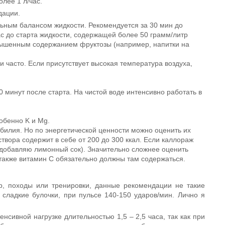
олее 1 л/час.
дации.
льным балансом жидкости. Рекомендуется за 30 мин до
ас до старта жидкости, содержащей более 50 грамм/литр
овышенным содержанием фруктозы (например, напитки на
 часто. Если присутствует высокая температура воздуха,
минут после старта. На чистой воде интенсивно работать в
обенно K и Mg.
билия. Но по энергетической ценности можно оценить их
твора содержит в себе от 200 до 300 ккал. Если каллораж
я добавляю лимонный сок). Значительно сложнее оценить
 также витамин С обязательно должны там содержаться.
ер, походы или тренировки, данные рекомендации не такие
сладкие булочки, при пульсе 140-150 ударов/мин. Лично я
нсивной нагрузке длительностью 1,5 – 2,5 часа, так как при