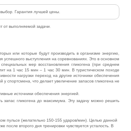
 выбор. Гарантия лучшей цены.
ит от выполняемой задачи.
торых или которые будут производить в организме энергию,
я успешного выступления на соревнованиях. Это в основном
ь специальных мер восстановления гликогена (при среднем
тит на 1 час 15 мин – 1 час 30 мин. В туристическом походе
сивности нагрузки переход на другие источники обеспечения
 у спортсмена, что делает увеличение запасов гликогена не
тивные источники обеспечения энергией.
ь запас гликогена до максимума. Эту задачу можно решить
ком пульсе (желательно 150-155 ударов/мин). Целью данной
е после второго дня тренировки чувствуется усталость. В