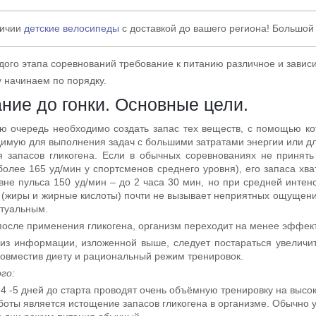
личии
детские велосипеды
с доставкой до вашего региона! Большой
дого этапа соревнований требование к питанию различное и завис
 начинаем по порядку.
ние до гонки. Основные цели.
ю очередь необходимо создать запас тех веществ, с помощью ко
имую для выполнения задач с большими затратами энергии или дл
я запасов гликогена. Если в обычных соревнованиях не принят
более 165 уд/мин у спортсменов среднего уровня), его запаса хва
вне пульса 150 уд/мин – до 2 часа 30 мин, но при средней интен
 (жиры и жирные кислоты) почти не вызывает неприятных ощущений
ктуальным.
после применения гликогена, организм переходит на менее эффек
из информации, изложенной выше, следует постараться увеличит
совместив диету и рациональный режим тренировок.
го:
 4 -5 дней до старта проводят очень объёмную тренировку на высо
боты является истощение запасов гликогена в организме. Обычно уж