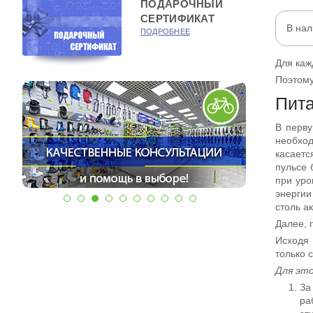
ПОДАРОЧНЫЙ
СЕРТИФИКАТ
В на
ПОДРОБНЕЕ
Для каж
Поэтому
Пита
В перву
необход
касаетс
пульсе 
при уро
энергии
столь а
Далее, 
Исходя 
только 
Для это
За
ра