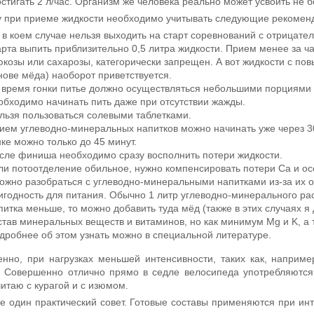
остигать 2 л/час. Организм же человека реально может усвоить не б
у при приеме
жидкости
необходимо учитывать следующие рекомен
 в коем случае нельзя выходить на старт соревнований с отрицате
арта выпить приблизительно 0,5 литра жидкости. Прием менее за ч
юкозы или сахарозы, категорически запрещен. А вот жидкости с п
нове мёда) наоборот приветствуется.
 время гонки питье должно осуществляться небольшими порциями и
обходимо начинать пить даже при отсутствии жажды.
льзя пользоваться солевыми таблетками.
ием углеводно-минеральных напитков можно начинать уже через 30 
нке можно только до 45 минут.
сле финиша необходимо сразу восполнить потери жидкости.
ли потоотделение обильное, нужно компенсировать потери Ca и ос
ожно разобраться с углеводно-минеральными напитками из-за их о
игодность для питания. Обычно 1 литр углеводно-минерального рас
питка меньше, то можно добавить туда мёд (также в этих случаях 
став минеральных веществ и витаминов, но как минимум Mg и K, а
дробнее об этом узнать можно в специальной литературе.
енно, при нагрузках меньшей интенсивности, таких как, наприм
е. Совершенно отлично прямо в седле
велосипеда
употребляются 
итаю с курагой и с изюмом.
е один практический совет. Готовые составы применяются при инте