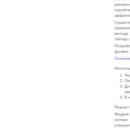
рекомен
перейт
эффекти
Существ
применя
метода 
тайпер 
Потребл
должно 
Питание
Несколь
Не
Пи
Дл
ув
В 
Режим 
Жидкое 
потери 
учащает