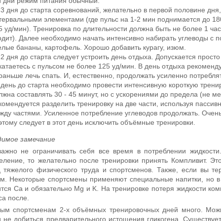
и дни режим питания обычный.
 3 дня до старта соревнований, желательно в первой половине дня
тервальными элементами (где пульс на 1-2 мин поднимается до 180
5 уд/мин). Тренировка по длительности должна быть не более 1 час
одит). Далее необходимо начать интенсивно набирать углеводы с 
елые бананы, картофель. Хорошо добавить курагу, изюм.
 2 дня до старта следует устроить день отдыха. Допускается просто
катаетесь с пульсом не более 125 уд/мин. В день отдыха рекомен
раньше лечь спать. И, естественно, продолжать усиленно потребля
 день до старта необходимо провести интенсивную короткую тренир
лжна составлять 30 - 45 минут, но с ускорениями до предела (не ме
комендуется разделить тренировку на две части, используя пассивн
жду частями. Усиленное потребление углеводов продолжать. Очень
этому следует в этот день исключить объёмные тренировки.
димое замечание
ажно не ограничивать себя все время в потреблении жидкости
еление, то желательно после тренировки принять Компливит. Эт
 тяжелого физического труда и спортсменов. Также, если вы т
м. Некоторые спортсмены применяют специальные напитки, но в 
тся Ca и обязательно Mg и K. На тренировке потеря жидкости ко
са после.
ым спортсменам 2-х объёмных тренировочных дней много. Можно
 не добиться предварительного истощения гликогена. Существует