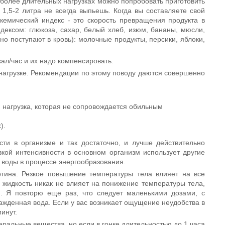
 более длительных нагрузках можно попробовать приготовить
 1,5-2 литра не всегда выпьешь. Когда вы составляете свой
икемический индекс - это скорость превращения продукта в
ндексом: глюкоза, сахар, белый хлеб, изюм, бананы, мюсли,
о поступают в кровь): молочные продукты, персики, яблоки,
кал/час и их надо компенсировать.
 нагрузке. Рекомендации по этому поводу даются совершенно
я нагрузка, которая не сопровождается обильным
).
сти в организме и так достаточно, и лучше действительно
изкой интенсивности в основном организм использует другие
 воды в процессе энергообразования.
ртина. Резкое повышение температуры тела влияет на все
жидкость никак не влияет на понижение температуры тела,
. Я повторю еще раз, что следует маленькими дозами, с
ажденная вода. Если у вас возникает ощущение неудобства в
инут.
ральные вещества, но если в гонке длительностью до 1 часа