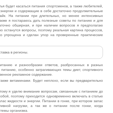
ья будет касаться питания спортсменов, а также любителей,
энергии и содержащие в себе достаточно продолжительные
байк. На питании при длительных, но менее интенсивных
акже я постараюсь дать полезные советы по питанию и для
аточно обширная, и при наличии вопросов я предполагаю
о останутся вопросы, поэтому реальная картина процессов,
ко упрощена и сделан упор на проверенные практические
тавка в регионы.
питанию и разнообразии ответов, разбросанных в разных
питанию, особенно затрагивающих темы диет, спортивного
овенное рекламное содержание.
также витаминами. Будет неплохо, если вы предварительно
этому я уделю внимание вопросам, связанным с питанием до
 собой, поэтому приходится одновременно включать в статью
ас жидкости и энергии. Питании в гонке, при котором запас
ивной нагрузки, а так же о питании после гонки, когда
истемы организма.