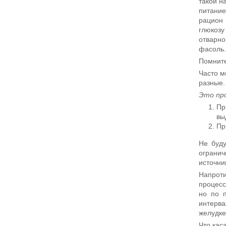
такой н
питание
рацион 
глюкозу
отварно
фасоль.
Помните
Часто м
разные.
Это пр
Пр
вы
Пр
Не буду
огранич
источни
Напроти
процесс
но по 
интерва
желудке
Что кас