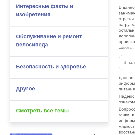
Интересные факты и
В данно
занимаю
изобретения
отрезк
нагрузк
остальн
Обслуживание и ремонт
дополни
происхо
велосипеда
советы.
В на
Безопасность и здоровье
Данная
информа
Другое
питания
Надеюсь
ознаком
Вопросо
Смотреть все темы
гонки, 
информа
жидкос
восстан