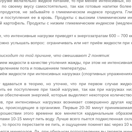
агрузке желательно жидкое питание, то при менее интенсивных, но
 по своему вкусу самостоятельно, так как готовые напитки более
продуктов, не забывайте о гликемическом индексе продукта. Гл
 и поступления ее в кровь. Продукты с высоким гликемическим и
й картофель. Продукты с низким гликемическим индексом (медленн
, что интенсивные нагрузки приводят к энергозатратам 600 – 700 к
ожно услышать вопрос: ограничивать или нет приём жидкости при
оисходит по той причине, что смешивают 2 понятия:
ием жидкости в качестве утоления жажды, при этом не интенсивна
делением пота и повышением температуры.
иём жидкости при интенсивных нагрузках (спортивных упражнениях
 вдаваться в теорию, но уточню, что при первом случае жидко
ить ее поступление при такой нагрузке, так как при нагрузках н
ки обеспечения энергией, которые выделяют некоторое количество
в, при интенсивных нагрузках возникает совершенно другая ка
ы, происходящие в организме. Первые 20-30 минут принимаемая 
прошествии этого времени все меняется кардинальным образом
лами 10-15 минут пить воду. Лучше всего пьется подкисленная охл
, то просто перестаете ее пить, и ощущение покинет вас через 10 м
ается минералов. Да, при обильном потоотделении вы теряете мине