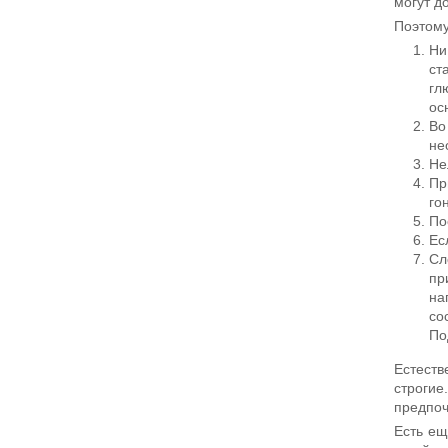
могут д
Поэтом
Ни
ст
гл
ос
Во
не
Не
Пр
го
По
Ес
Сл
пр
на
со
По
Естеств
строги
предпоч
Есть ещ