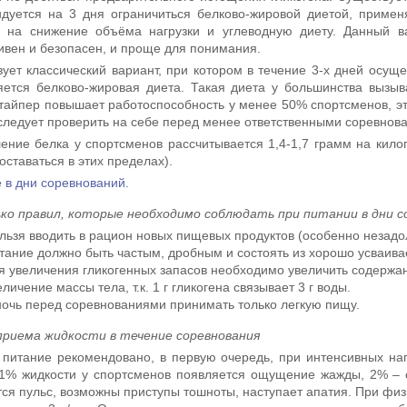
дуется на 3 дня ограничиться белково-жировой диетой, примен
и на снижение объёма нагрузки и углеводную диету. Данный в
вен и безопасен, и проще для понимания.
ует классический вариант, при котором в течение 3-х дней осущ
ется белково-жировая диета. Такая диета у большинства вызыв
тайпер повышает работоспособность у менее 50% спортсменов, эт
следует проверить на себе перед менее ответственными соревнов
ение белка у спортсменов рассчитывается 1,4-1,7 грамм на кило
оставаться в этих пределах).
 в дни соревнований.
ко правил, которые необходимо соблюдать при питании в дни с
льзя вводить в рацион новых пищевых продуктов (особенно незадо
тание должно быть частым, дробным и состоять из хорошо усваив
я увеличения гликогенных запасов необходимо увеличить содержан
еличение массы тела, т.к. 1 г гликогена связывает 3 г воды.
ночь перед соревнованиями принимать только легкую пищу.
приема жидкости в течение соревнования
питание рекомендовано, в первую очередь, при интенсивных наг
1% жидкости у спортсменов появляется ощущение жажды, 2% – 
ся пульс, возможны приступы тошноты, наступает апатия. При физи