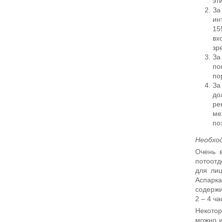
эт
За
ин
15
вх
зр
За
по
по
За
до
ре
ме
по
Необхо
Очень в
потоотд
для лиц
Аспарка
содержи
2 – 4 ча
Некотор
можно и