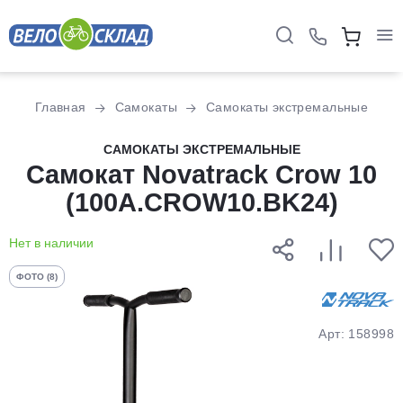
Для клиентов всех банков
Главная
Самокаты
Самокаты экстремальные
Разбейте
САМОКАТЫ ЭКСТРЕМАЛЬНЫЕ
оплату
Самокат Novatrack Crow 10
на части
(100A.CROW10.BK24)
без переплат
Нет в наличии
График платежей
ФОТО (8)
Сегодня
Арт: 158998
25
%