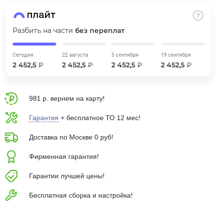
об оплате Плайтом
Разбить на части
без переплат
Сегодня
22 августа
5 сентября
19 сентября
Остались вопросы?
25
2 452,5
₽
2 452,5
₽
2 452,5
₽
2 452,5
₽
8 800 302-02-51
plait.ru
раз в 2
недели
981 р. вернем на карту!
Гарантия
+ бесплатное ТО 12 мес!
Доставка по Москве 0 руб!
Фирменная гарантия!
Гарантии лучшей цены!
Бесплатная сборка и настройка!