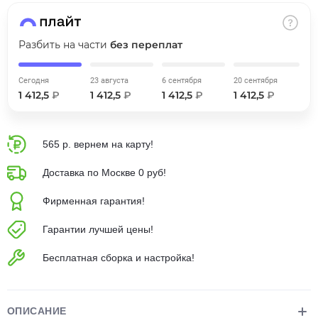
об оплате Плайтом
Разбить на части
без переплат
Сегодня
23 августа
6 сентября
20 сентября
Остались вопросы?
25
1 412,5
₽
1 412,5
₽
1 412,5
₽
1 412,5
₽
8 800 302-02-51
plait.ru
раз в 2
недели
565 р. вернем на карту!
Доставка по Москве 0 руб!
Фирменная гарантия!
Гарантии лучшей цены!
Бесплатная сборка и настройка!
ОПИСАНИЕ