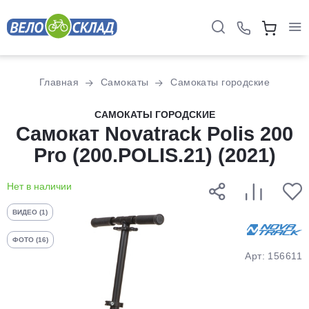
Для клиентов всех банков
Главная
Самокаты
Самокаты городские
Разбейте
САМОКАТЫ ГОРОДСКИЕ
оплату
Самокат Novatrack Polis 200
на части
Pro (200.POLIS.21) (2021)
без переплат
Нет в наличии
График платежей
ВИДЕО (1)
ФОТО (16)
Сегодня
Арт: 156611
25
%